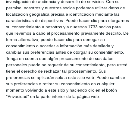
investigación de audiencia y desarrollo de servicios.
Con su
4.
permiso, nosotros y nuestros socios podemos utilizar datos de
Remové cualquier aceite de las uñas utilizando un poco
localización geográfica precisa e identificación mediante las
de desmaquillante de uñas o agua micelar.
características de dispositivos. Puede hacer clic para otorgarnos
su consentimiento a nosotros y a nuestros 1733 socios para
5.
Colocá base y dejá que se seque. Usar base te protege
que llevemos a cabo el procesamiento previamente descrito. De
forma alternativa, puede hacer clic para denegar su
las uñas y aumenta la duración de tu manicure.
consentimiento o acceder a información más detallada y
cambiar sus preferencias antes de otorgar su consentimiento.
6.
Pintate las uñas con tuesmalte favorito. Pintá desde el
Tenga en cuenta que algún procesamiento de sus datos
centro hacia afuera. El top coat se puede aplicar cada 2-3
personales puede no requerir de su consentimiento, pero usted
días para aumentar la duración de la laca.
tiene el derecho de rechazar tal procesamiento. Sus
preferencias se aplicarán solo a este sitio web. Puede cambiar
¡Manos listas!
sus preferencias o retirar su consentimiento en cualquier
momento volviendo a este sitio y haciendo clic en el botón
at Redacción Marie Claire
"Privacidad" en la parte inferior de la página web.
GALERÍA DE IMÁGENES