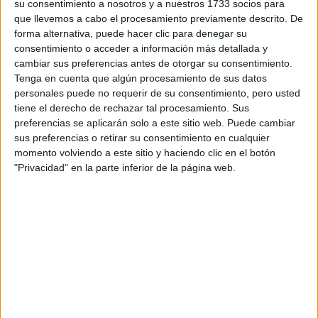
su consentimiento a nosotros y a nuestros 1733 socios para
que llevemos a cabo el procesamiento previamente descrito. De
forma alternativa, puede hacer clic para denegar su
consentimiento o acceder a información más detallada y
cambiar sus preferencias antes de otorgar su consentimiento.
ESTA ES LA RUTINA DE CUIDADO FACIAL QUE TODO HOMBRE
DEBERÍA SEGUIR
Tenga en cuenta que algún procesamiento de sus datos
personales puede no requerir de su consentimiento, pero usted
tiene el derecho de rechazar tal procesamiento. Sus
El tercer paso de esta rutina de cuidado facial
preferencias se aplicarán solo a este sitio web. Puede cambiar
consiste en aplicar protector solar.
El sol es el
sus preferencias o retirar su consentimiento en cualquier
principal responsable del envejecimiento de la piel y
momento volviendo a este sitio y haciendo clic en el botón
puede causar manchas.
"Privacidad" en la parte inferior de la página web.
TAMBIÉN TE PUEDE INTERESAR
OLA DE FRÍO: ASÍ SE
TRATAN LOS LABIOS
PARA LUCIRLOS
SUAVES Y
SALUDABLES