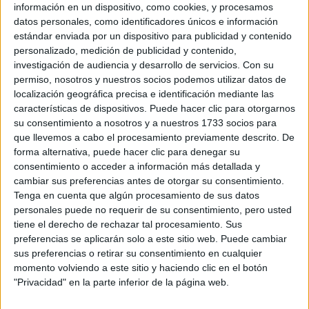
información en un dispositivo, como cookies, y procesamos
alto contenido de minerales como el calcio, y las
datos personales, como identificadores únicos e información
vitaminas A, B y D.
estándar enviada por un dispositivo para publicidad y contenido
personalizado, medición de publicidad y contenido,
investigación de audiencia y desarrollo de servicios.
Con su
TAMBIÉN TE PUEDE INTERESAR
permiso, nosotros y nuestros socios podemos utilizar datos de
localización geográfica precisa e identificación mediante las
INVIERNO: ASÍ
características de dispositivos. Puede hacer clic para otorgarnos
TENÉS QUE
su consentimiento a nosotros y a nuestros 1733 socios para
PROTEGER TU PIEL Y
que llevemos a cabo el procesamiento previamente descrito. De
TU PELO DE LAS
BAJAS
forma alternativa, puede hacer clic para denegar su
TEMPERATURAS
consentimiento o acceder a información más detallada y
cambiar sus preferencias antes de otorgar su consentimiento.
Tenga en cuenta que algún procesamiento de sus datos
PRODUCTOS DE
BELLEZA
personales puede no requerir de su consentimiento, pero usted
RECOMENDADOS
tiene el derecho de rechazar tal procesamiento. Sus
CON EFECTO
preferencias se aplicarán solo a este sitio web. Puede cambiar
INMEDIATO
sus preferencias o retirar su consentimiento en cualquier
momento volviendo a este sitio y haciendo clic en el botón
"Privacidad" en la parte inferior de la página web.
PIEL: 5 CONSEJOS DE
EXPERTOS PARA