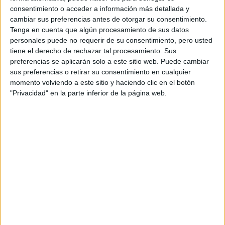
consentimiento o acceder a información más detallada y
cambiar sus preferencias antes de otorgar su consentimiento.
Tenga en cuenta que algún procesamiento de sus datos
personales puede no requerir de su consentimiento, pero usted
tiene el derecho de rechazar tal procesamiento. Sus
preferencias se aplicarán solo a este sitio web. Puede cambiar
sus preferencias o retirar su consentimiento en cualquier
momento volviendo a este sitio y haciendo clic en el botón
"Privacidad" en la parte inferior de la página web.
Issey
Fragancias con espíritu verde. Los perfumes de
Miyake
se fabrican con normas estrictas de producción
para reducir el impacto ambiental, además sus materias
primas preservan la biodiversidad y el ecosistema. Están
certificados para brindar el impacto menor sobre el
planeta.