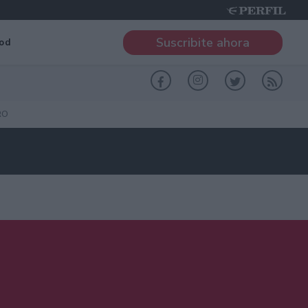
Suscribite ahora
od
RO