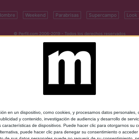
Hombre
Weekend
Parabrisas
Supercampo
Look
© Perfil.com 2006-2019 - Todos los derechos reservados
Registro de Propiedad Intelectual: Nro. 5346433
ifornia 2715, C1289ABI, CABA, Argentina | Tel: (5411) 7091-4921 | (5411)
mail:
perfilcom@perfil.com
| Propietario: Diario Perfil S.A.
 en un dispositivo, como cookies, y procesamos datos personales, co
blicidad y contenido, investigación de audiencia y desarrollo de servic
as características de dispositivos. Puede hacer clic para otorgarnos su
ternativa, puede hacer clic para denegar su consentimiento o acceder
 de sus datos personales puede no requerir de su consentimiento, per