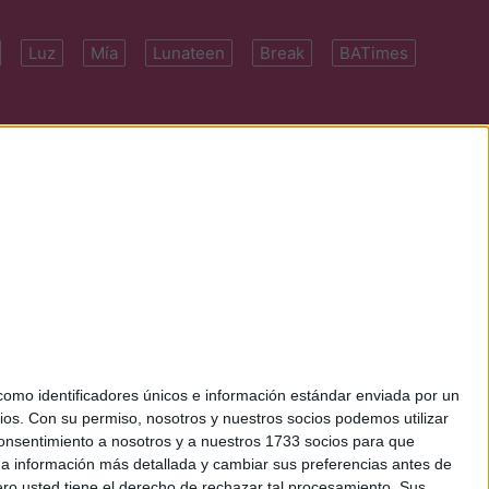
Luz
Mía
Lunateen
Break
BATimes
 7091-4922 | E-
mo identificadores únicos e información estándar enviada por un
ios.
Con su permiso, nosotros y nuestros socios podemos utilizar
 consentimiento a nosotros y a nuestros 1733 socios para que
 a información más detallada y cambiar sus preferencias antes de
o usted tiene el derecho de rechazar tal procesamiento. Sus