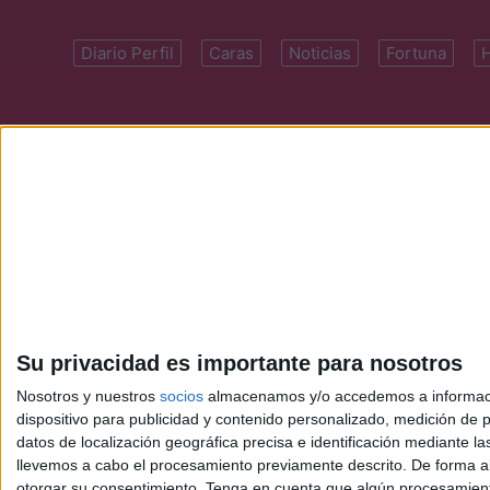
Diario Perfil
Caras
Noticias
Fortuna
Domicilio: Cal
Su privacidad es importante para nosotros
Nosotros y nuestros
socios
almacenamos y/o accedemos a información
dispositivo para publicidad y contenido personalizado, medición de pu
datos de localización geográfica precisa e identificación mediante l
llevemos a cabo el procesamiento previamente descrito. De forma al
otorgar su consentimiento.
Tenga en cuenta que algún procesamiento