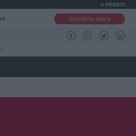
Suscribite ahora
od
RO