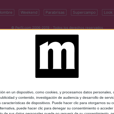
Hombre
Weekend
Parabrisas
Supercampo
Look
© Perfil.com 2006-2019 - Todos los derechos reservados
Registro de Propiedad Intelectual: Nro. 5346433
ifornia 2715, C1289ABI, CABA, Argentina | Tel: (5411) 7091-4921 | (5411)
mail:
perfilcom@perfil.com
| Propietario: Diario Perfil S.A.
 en un dispositivo, como cookies, y procesamos datos personales, co
blicidad y contenido, investigación de audiencia y desarrollo de servic
as características de dispositivos. Puede hacer clic para otorgarnos su
ternativa, puede hacer clic para denegar su consentimiento o acceder
 de sus datos personales puede no requerir de su consentimiento, per