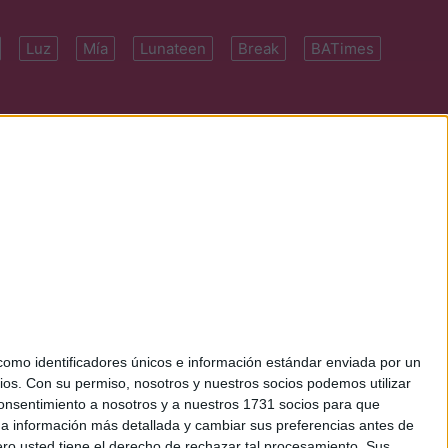
Luz
Mía
Lunateen
Break
BATimes
 7091-4922 | E-
mo identificadores únicos e información estándar enviada por un
ios.
Con su permiso, nosotros y nuestros socios podemos utilizar
 consentimiento a nosotros y a nuestros 1731 socios para que
 a información más detallada y cambiar sus preferencias antes de
o usted tiene el derecho de rechazar tal procesamiento. Sus