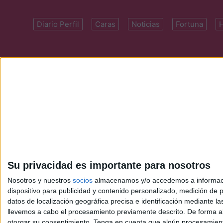
Diario Perfil
Caras
Noticias
Fortuna
Domicilio: Cal
Su privacidad es importante para nosotros
Nosotros y nuestros
socios
almacenamos y/o accedemos a información
dispositivo para publicidad y contenido personalizado, medición de pu
datos de localización geográfica precisa e identificación mediante l
llevemos a cabo el procesamiento previamente descrito. De forma al
otorgar su consentimiento.
Tenga en cuenta que algún procesamiento