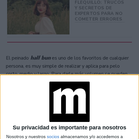
FLEQUILLO: TRUCOS
Y SECRETOS DE
EXPERTOS PARA NO
COMETER ERRORES
half bun
El peinado
es uno de los favoritos de cualquier
persona, es muy simple de realizar y aplica para pelo
corto, medio y largo. Para darle más volumen se pueden
unos accesorios especiales muy fáciles de usar.
Su privacidad es importante para nosotros
Nosotros y nuestros
socios
almacenamos y/o accedemos a