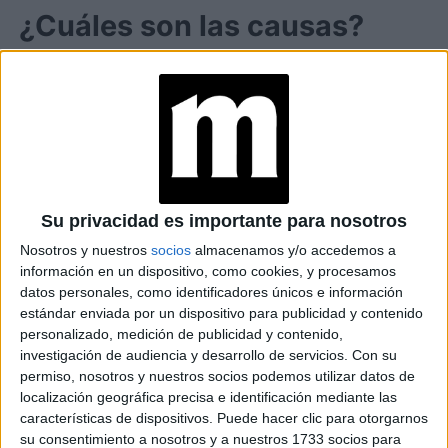
¿Cuáles son las causas?
cada caso depende de la
persona
, por lo
Aunque
general, la causa de esta reacción suele encontrarse
en dos motivos fundamentales.
El uso de joyas
: el
uso de joyas mientras nos
bañamos o estamos expuestas al sol
pueden
Su privacidad es importante para nosotros
provocar este tipo de alergia.
Los expertos
recomiendan realizar pruebas de alergias
Nosotros y nuestros
socios
almacenamos y/o accedemos a
información en un dispositivo, como cookies, y procesamos
conocidas como pruebas epicutáneas
. A través
datos personales, como identificadores únicos e información
de estos estudios,
el médico podrá dilucidar
estándar enviada por un dispositivo para publicidad y contenido
cuáles son los metales responsables de la
personalizado, medición de publicidad y contenido,
alergia y recomendar al paciente que no los
investigación de audiencia y desarrollo de servicios.
Con su
use
. Si además se trata de una
reacción
permiso, nosotros y nuestros socios podemos utilizar datos de
localización geográfica precisa e identificación mediante las
fotoalérgica, no es opción llevar estas joyas
características de dispositivos. Puede hacer clic para otorgarnos
cuando estemos bajo los rayos del sol.
su consentimiento a nosotros y a nuestros 1733 socios para