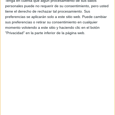
Contenidos exclusivos
Tenga en cuenta que algún procesamiento de sus datos
personales puede no requerir de su consentimiento, pero usted
Sorteos
tiene el derecho de rechazar tal procesamiento. Sus
Descuentos en publicaciones
preferencias se aplicarán solo a este sitio web. Puede cambiar
Participación en los eventos organizados por
sus preferencias o retirar su consentimiento en cualquier
Editorial Perfil.
momento volviendo a este sitio y haciendo clic en el botón
"Privacidad" en la parte inferior de la página web.
Suscribite ahora
COMPARTÍ ESTA NOTA
EN ESTA NOTA
Comentarios