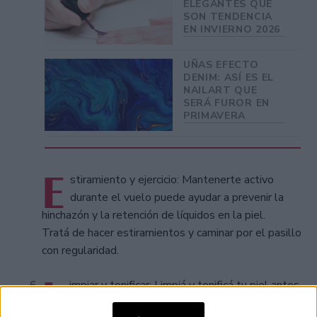
ELEGANTES QUE
SON TENDENCIA
EN INVIERNO 2026
UÑAS EFECTO
DENIM: ASÍ ES EL
NAILART QUE
SERÁ FUROR EN
PRIMAVERA
E
stiramiento y ejercicio: Mantenerte activo
durante el vuelo puede ayudar a prevenir la
hinchazón y la retención de líquidos en la piel.
Tratá de hacer estiramientos y caminar por el pasillo
con regularidad.
L
impiar y tonificar: Limpiá y tonificá tu piel antes
y después del vuelo para ayudar a desintoxicar