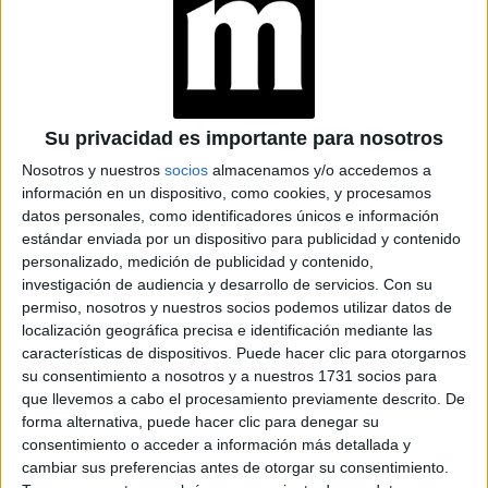
y mantenerla fresca.
Siguiendo estos consejos, podés ayudar a prevenir la piel
seca y mantenerla radiante durante tus viajes aéreos.
¡Disfrutá de tus viajes y cuidá de tu piel!
Su privacidad es importante para nosotros
at Redacción Marie Claire
Nosotros y nuestros
socios
almacenamos y/o accedemos a
información en un dispositivo, como cookies, y procesamos
GALERÍA DE IMÁGENES
datos personales, como identificadores únicos e información
estándar enviada por un dispositivo para publicidad y contenido
personalizado, medición de publicidad y contenido,
investigación de audiencia y desarrollo de servicios.
Con su
permiso, nosotros y nuestros socios podemos utilizar datos de
localización geográfica precisa e identificación mediante las
características de dispositivos. Puede hacer clic para otorgarnos
su consentimiento a nosotros y a nuestros 1731 socios para
que llevemos a cabo el procesamiento previamente descrito. De
forma alternativa, puede hacer clic para denegar su
Accedé a los beneficios para suscriptores
consentimiento o acceder a información más detallada y
cambiar sus preferencias antes de otorgar su consentimiento.