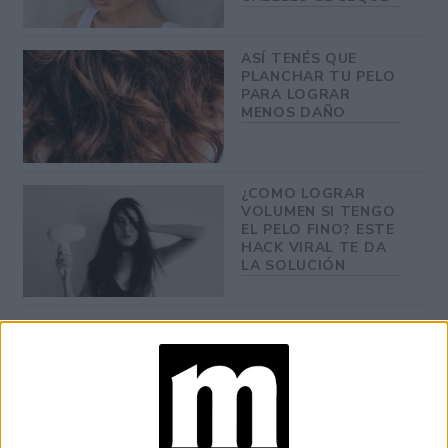
ASÍ TENÉS QUE
PLANCHAR TU PELO
PARA LOGRAR
MENOS DAÑO
¿COMO LOGRAR
VOLUMEN SI TENGO
EL PELO FINO? ESTE
HACK VIRAL TE DA
LA SOLUCIÓN
Sumado al descanso de las herramientas de peinado,
realizar mascarillas reparadoras durante esos días ayudará
a trabajar en la fibra capilar.