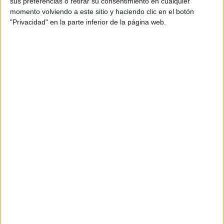
sus preferencias o retirar su consentimiento en cualquier
Descuentos en publicaciones
momento volviendo a este sitio y haciendo clic en el botón
Participación en los eventos organizados por
"Privacidad" en la parte inferior de la página web.
Editorial Perfil.
Suscribite ahora
COMPARTÍ ESTA NOTA
EN ESTA NOTA
TEMAS:
PELO
Comentarios