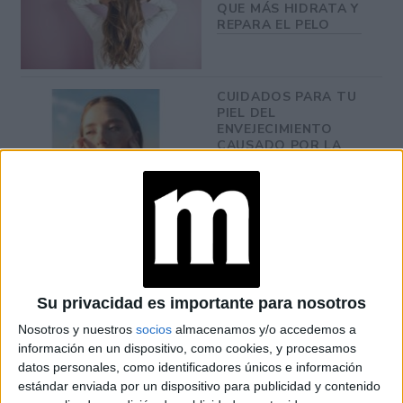
QUE MÁS HIDRATA Y
REPARA EL PELO
CUIDADOS PARA TU
PIEL DEL
ENVEJECIMIENTO
CAUSADO POR LA
CONTAMINACIÓN
UÑAS CIRUELA: 7
MANICURAS
ELEGANTES QUE
SON TENDENCIA EN
INVIERNO 2026
Su privacidad es importante para nosotros
Nosotros y nuestros
socios
almacenamos y/o accedemos a
información en un dispositivo, como cookies, y procesamos
datos personales, como identificadores únicos e información
estándar enviada por un dispositivo para publicidad y contenido