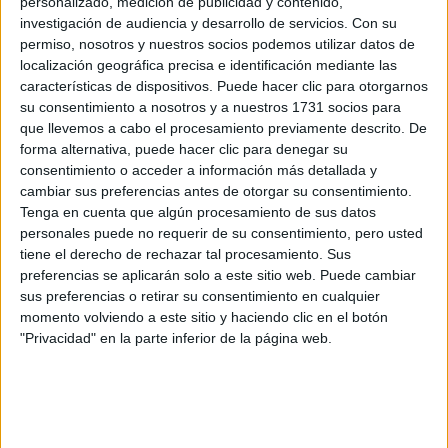
personalizado, medición de publicidad y contenido,
investigación de audiencia y desarrollo de servicios.
Con su
permiso, nosotros y nuestros socios podemos utilizar datos de
localización geográfica precisa e identificación mediante las
características de dispositivos. Puede hacer clic para otorgarnos
su consentimiento a nosotros y a nuestros 1731 socios para
que llevemos a cabo el procesamiento previamente descrito. De
forma alternativa, puede hacer clic para denegar su
consentimiento o acceder a información más detallada y
cambiar sus preferencias antes de otorgar su consentimiento.
Tenga en cuenta que algún procesamiento de sus datos
personales puede no requerir de su consentimiento, pero usted
tiene el derecho de rechazar tal procesamiento. Sus
Además, si buscamos un estilo duradero y elegante,
preferencias se aplicarán solo a este sitio web. Puede cambiar
hacerse un moño con el pelo mojado puede ser
sus preferencias o retirar su consentimiento en cualquier
contraproducente. El
cabello
húmedo tiende a encogerse
momento volviendo a este sitio y haciendo clic en el botón
"Privacidad" en la parte inferior de la página web.
y perder forma cuando se seca, lo que puede resultar en
un moño desordenado y poco estético una vez que el pelo
esté completamente seco. Por lo tanto, si deseas lograr
un look pulido y duradero, es recomendable esperar a que
tu cabello esté seco antes de hacerte un moño.