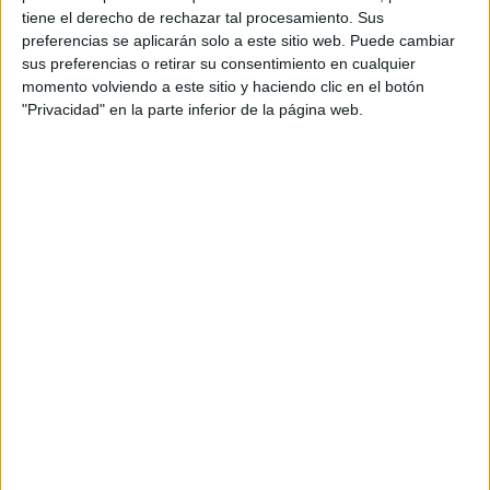
tiene el derecho de rechazar tal procesamiento. Sus
preferencias se aplicarán solo a este sitio web. Puede cambiar
sus preferencias o retirar su consentimiento en cualquier
momento volviendo a este sitio y haciendo clic en el botón
"Privacidad" en la parte inferior de la página web.
La manera de lavar el pelo también es importante
es importante no
Para evitar que el pelo se reseque
lavarlo a diario
, porque de esta manera vas a eliminar la
No tenés que usar agua
película grasa que lo protege.