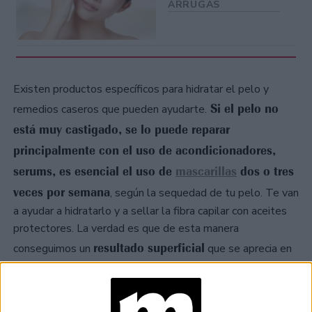
ARRUGAS
Existen productos específicos para hidratar el pelo y
Si el pelo no
remedios caseros que pueden ayudarte.
está muy castigado, se lo puede reparar
principalmente con el uso de acondicionadores,
serums, es esencial el uso de
mascarillas
dos o tres
veces por semana
, según la sequedad de tu pelo. Te van
a ayudar a hidratarlo y a sellar la fibra capilar con aceites
protectores. La verdad es que de esta manera
resultado superficial
conseguimos un
que se aprecia en
el exterior.
Si el pelo está muy dañado lo mejor es una