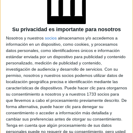
reestructuración, existen tratamientos específicos
para el tallo capilar que ayudan a reconstruir y
fortalecer el cabello desde el interior, se realizan
Su privacidad es importante para nosotros
por profesionales en centros especializados, donde
Nosotros y nuestros
socios
almacenamos y/o accedemos a
se les da un seguimiento por aproximadamente 8
información en un dispositivo, como cookies, y procesamos
semanas. El tratamiento duo-detox es ideal.
Posee
datos personales, como identificadores únicos e información
estándar enviada por un dispositivo para publicidad y contenido
un peeling ecológico Bio-Detox Capilar que colabora a
personalizado, medición de publicidad y contenido,
limpiar y detoxificar el cuero cabelludo y la fibra capilar,
investigación de audiencia y desarrollo de servicios.
Con su
eliminando la saturación de residuos que el cabello
permiso, nosotros y nuestros socios podemos utilizar datos de
absorbe diariamente
localización geográfica precisa e identificación mediante las
. Y además tiene un protocolo
características de dispositivos. Puede hacer clic para otorgarnos
multiplica los enlaces capilares
Enlaces al agua, que
su consentimiento a nosotros y a nuestros 1733 socios para
de keratina del interior de la fibra capilar y protege,
que llevemos a cabo el procesamiento previamente descrito. De
forma alternativa, puede hacer clic para denegar su
repara, nutre y fortalece la fibra capilar, logrando
consentimiento o acceder a información más detallada y
que se establezcan las condiciones óptimas para
cambiar sus preferencias antes de otorgar su consentimiento.
Tenga en cuenta que algún procesamiento de sus datos
que se creen nuevos enlaces de keratina.
personales puede no requerir de su consentimiento, pero usted