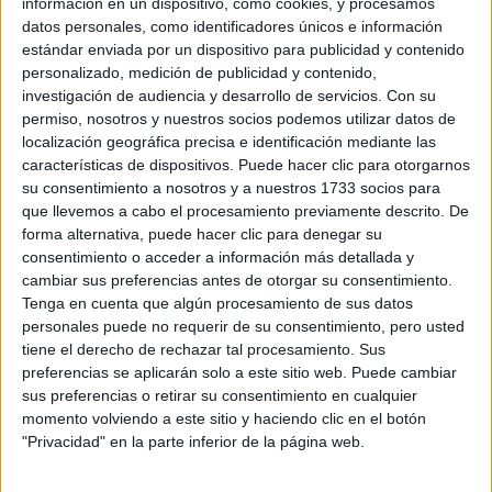
información en un dispositivo, como cookies, y procesamos
MODA
datos personales, como identificadores únicos e información
estándar enviada por un dispositivo para publicidad y contenido
personalizado, medición de publicidad y contenido,
investigación de audiencia y desarrollo de servicios.
Con su
“En el momento de maquillarse, los hombres a menudo
permiso, nosotros y nuestros socios podemos utilizar datos de
eligen productos que les proporcionen un aspecto natural
localización geográfica precisa e identificación mediante las
y también se animan a las nuevas tendencias ” , destaca
características de dispositivos. Puede hacer clic para otorgarnos
Vero Luna.
su consentimiento a nosotros y a nuestros 1733 socios para
que llevemos a cabo el procesamiento previamente descrito. De
forma alternativa, puede hacer clic para denegar su
consentimiento o acceder a información más detallada y
cambiar sus preferencias antes de otorgar su consentimiento.
Tenga en cuenta que algún procesamiento de sus datos
personales puede no requerir de su consentimiento, pero usted
tiene el derecho de rechazar tal procesamiento. Sus
preferencias se aplicarán solo a este sitio web. Puede cambiar
sus preferencias o retirar su consentimiento en cualquier
momento volviendo a este sitio y haciendo clic en el botón
"Privacidad" en la parte inferior de la página web.