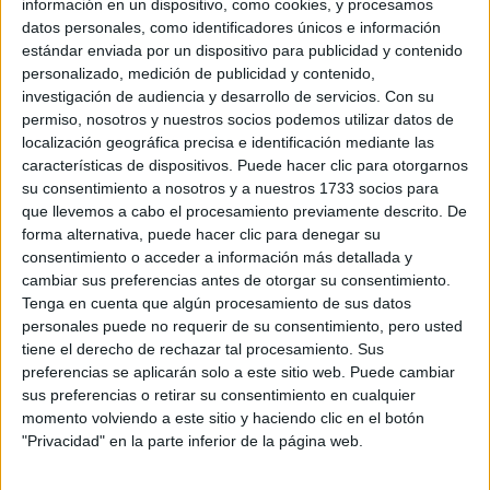
información en un dispositivo, como cookies, y procesamos
datos personales, como identificadores únicos e información
BENEFICIOS Y
RIESGOS DE LAS
estándar enviada por un dispositivo para publicidad y contenido
DIETAS: ASÍ SE
personalizado, medición de publicidad y contenido,
PUEDE SABER LA
investigación de audiencia y desarrollo de servicios.
Con su
INDICADA
permiso, nosotros y nuestros socios podemos utilizar datos de
localización geográfica precisa e identificación mediante las
características de dispositivos. Puede hacer clic para otorgarnos
VERANO EUROPEO:
su consentimiento a nosotros y a nuestros 1733 socios para
LA IMPORTANCIA DE
que llevemos a cabo el procesamiento previamente descrito. De
UNA BUENA
forma alternativa, puede hacer clic para denegar su
HIDRATACIÓN
consentimiento o acceder a información más detallada y
cambiar sus preferencias antes de otorgar su consentimiento.
Tenga en cuenta que algún procesamiento de sus datos
JULIANA AWADA
personales puede no requerir de su consentimiento, pero usted
TOMA EL BATIDO
tiene el derecho de rechazar tal procesamiento. Sus
IDEAL PARA UN
preferencias se aplicarán solo a este sitio web. Puede cambiar
DÉTOX DE LA PIEL
sus preferencias o retirar su consentimiento en cualquier
momento volviendo a este sitio y haciendo clic en el botón
"Privacidad" en la parte inferior de la página web.