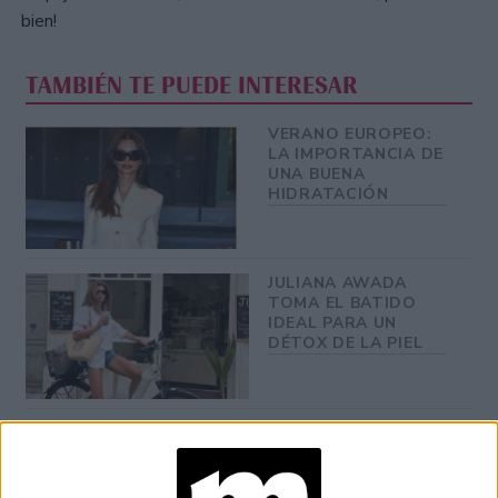
bien!
TAMBIÉN TE PUEDE INTERESAR
VERANO EUROPEO:
LA IMPORTANCIA DE
UNA BUENA
HIDRATACIÓN
JULIANA AWADA
TOMA EL BATIDO
IDEAL PARA UN
DÉTOX DE LA PIEL
LOS PROBLEMAS
PARA CONCILIAR EL
SUEÑO VUELVEN A
SER TENDENCIA