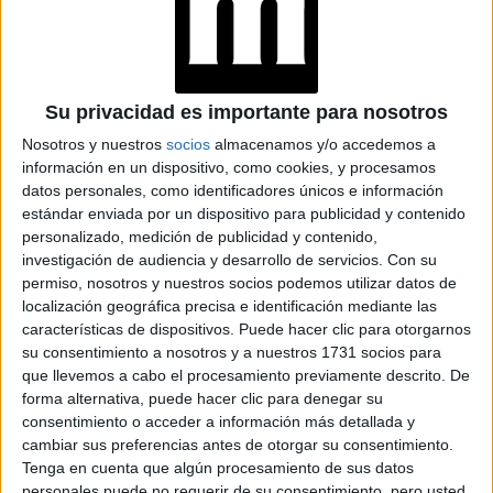
3 PLANTAS PARA
DETOX NATURAL:
Su privacidad es importante para nosotros
ARMONÍA ENTRE
CUERPO Y MENTE
Nosotros y nuestros
socios
almacenamos y/o accedemos a
información en un dispositivo, como cookies, y procesamos
datos personales, como identificadores únicos e información
estándar enviada por un dispositivo para publicidad y contenido
personalizado, medición de publicidad y contenido,
investigación de audiencia y desarrollo de servicios.
Con su
permiso, nosotros y nuestros socios podemos utilizar datos de
localización geográfica precisa e identificación mediante las
Matías Marchetti, licenciado en nutrición y creador del
características de dispositivos. Puede hacer clic para otorgarnos
su consentimiento a nosotros y a nuestros 1731 socios para
método de nutrición y bienestar MarchettiRules©
que llevemos a cabo el procesamiento previamente descrito. De
forma alternativa, puede hacer clic para denegar su
at Matías Marchetti
consentimiento o acceder a información más detallada y
cambiar sus preferencias antes de otorgar su consentimiento.
GALERÍA DE IMÁGENES
Tenga en cuenta que algún procesamiento de sus datos
personales puede no requerir de su consentimiento, pero usted