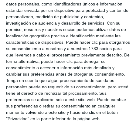
repensar la maternidad
Tenemos un informe para
y te
datos personales, como identificadores únicos e información
mostramos los últimos hits de temporada en materia de
estándar enviada por un dispositivo para publicidad y contenido
personalizado, medición de publicidad y contenido,
moda.
investigación de audiencia y desarrollo de servicios.
Con su
permiso, nosotros y nuestros socios podemos utilizar datos de
Bienvenidas y bienvenidos a esta pequeña ventana al
localización geográfica precisa e identificación mediante las
mundo llamada Marie Claire.
características de dispositivos. Puede hacer clic para otorgarnos
su consentimiento a nosotros y a nuestros 1733 socios para
que llevemos a cabo el procesamiento previamente descrito. De
forma alternativa, puede hacer clic para denegar su
consentimiento o acceder a información más detallada y
cambiar sus preferencias antes de otorgar su consentimiento.
Tenga en cuenta que algún procesamiento de sus datos
personales puede no requerir de su consentimiento, pero usted
tiene el derecho de rechazar tal procesamiento. Sus
preferencias se aplicarán solo a este sitio web. Puede cambiar
sus preferencias o retirar su consentimiento en cualquier
momento volviendo a este sitio y haciendo clic en el botón
"Privacidad" en la parte inferior de la página web.