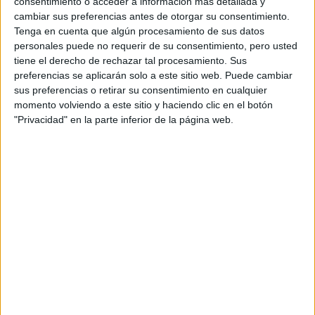
consentimiento o acceder a información más detallada y
-¡En este momento, creo que la solidaridad y la empatía
cambiar sus preferencias antes de otorgar su consentimiento.
están a la orden del día! ¡Están muy a flor de piel!
Tenga en cuenta que algún procesamiento de sus datos
personales puede no requerir de su consentimiento, pero usted
¿Por dónde le recomendarías que empiece?
tiene el derecho de rechazar tal procesamiento. Sus
preferencias se aplicarán solo a este sitio web. Puede cambiar
sus preferencias o retirar su consentimiento en cualquier
-Hoy... quedándose en casa... ¡Así de simple! En otro
momento volviendo a este sitio y haciendo clic en el botón
momento te hubiera respondido que miremos al costado,
"Privacidad" en la parte inferior de la página web.
un poquito más. Siempre vas a encontrar a alguien que
necesita una mano.
TAMBIÉN TE PUEDE INTERESAR: "COMO
PROFESIONALES DE LA SALUD
ESTAREMOS EN EL FRENTE DE BATALLA”
-La fragancia Her Story de Avon (que se lanzó hace