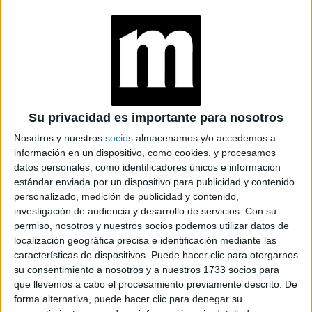
YATAITY DEL
PARAGUAY: EL
PROYECTO TEXTIL
QUE RESCATA EL
RITO DEL ANGELITO
Y LA MEMORIA
COLECTIVA
Su privacidad es importante para nosotros
FAKE NEWS E
Nosotros y nuestros
socios
almacenamos y/o accedemos a
INTELIGENCIA
información en un dispositivo, como cookies, y procesamos
ARTIFICIAL: POR
datos personales, como identificadores únicos e información
QUÉ YA NO
estándar enviada por un dispositivo para publicidad y contenido
SABEMOS QUÉ ES
REAL EN REDES
personalizado, medición de publicidad y contenido,
investigación de audiencia y desarrollo de servicios.
Con su
permiso, nosotros y nuestros socios podemos utilizar datos de
localización geográfica precisa e identificación mediante las
características de dispositivos. Puede hacer clic para otorgarnos
-En momentos como este que estamos viviendo,
su consentimiento a nosotros y a nuestros 1733 socios para
¿qué le dirías a alguien que no es solidario?
que llevemos a cabo el procesamiento previamente descrito. De
forma alternativa, puede hacer clic para denegar su