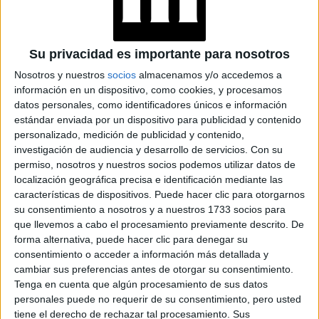
La mayoría nos concentramos en Europa, que es uno de
el retorno
los centros elegidos y eso fue lo que favoreció
del vuelo del lunes
: somos muchísimos médicos.
Su privacidad es importante para nosotros
Nosotros y nuestros
socios
almacenamos y/o accedemos a
en Estados Unidos hay 35
Es importante destacar que
información en un dispositivo, como cookies, y procesamos
colegas
y muchos otros por Latinoamérica, como también
datos personales, como identificadores únicos e información
estándar enviada por un dispositivo para publicidad y contenido
en Australia, Japón, Canadá, algunos en Sudáfrica.
personalizado, medición de publicidad y contenido,
investigación de audiencia y desarrollo de servicios.
Con su
Por eso estamos intentando que los refuerzos que se
permiso, nosotros y nuestros socios podemos utilizar datos de
a colaborar con nuestra repatriación
pusieron
se
localización geográfica precisa e identificación mediante las
características de dispositivos. Puede hacer clic para otorgarnos
reproduzcan a través de las cancillerías y embajadas
su consentimiento a nosotros y a nuestros 1733 socios para
correspondientes en otros sitios.
que llevemos a cabo el procesamiento previamente descrito. De
forma alternativa, puede hacer clic para denegar su
Porque hay muchos médicos que tienen intenciones de
consentimiento o acceder a información más detallada y
volver, que los están esperando en sus lugares de trabajo
cambiar sus preferencias antes de otorgar su consentimiento.
Tenga en cuenta que algún procesamiento de sus datos
realmente hacen falta
porque
. Ante esta situación es
personales puede no requerir de su consentimiento, pero usted
importante que retornen cuanto antes.
tiene el derecho de rechazar tal procesamiento. Sus