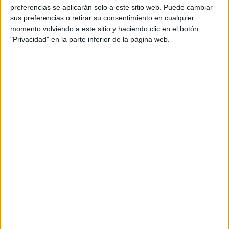
preferencias se aplicarán solo a este sitio web. Puede cambiar
sus preferencias o retirar su consentimiento en cualquier
TAMBIÉN TE PUEDE INTERESAR
momento volviendo a este sitio y haciendo clic en el botón
"Privacidad" en la parte inferior de la página web.
LAS RECETAS, LOS
DIBUJOS Y LAS
MUJERES QUE
MANTIENEN VIVO EL
RECUERDO DE IRÁN
"USTED ESTÁ AQUÍ":
EL INGRESO
PROMEDIO DE LA
MUJER ARGENTINA
EN UN 44% MENOR
QUE EL DE LOS
HOMBRES
YATAITY DEL
PARAGUAY: EL
PROYECTO TEXTIL
QUE RESCATA EL