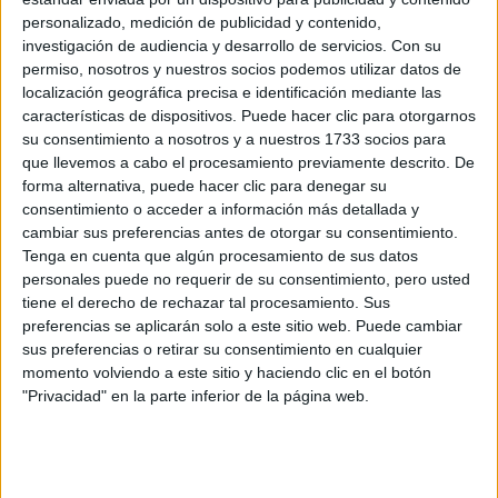
Nuestro sistema suele alcanzar su madurez alrededor de
personalizado, medición de publicidad y contenido,
18-19 años
segunda etapa de
los
dando inicio a la
investigación de audiencia y desarrollo de servicios.
Con su
permiso, nosotros y nuestros socios podemos utilizar datos de
nuestro ciclar
. Para la mayoría -que no tenga ninguna
localización geográfica precisa e identificación mediante las
patología de alteración hormonal, ovarios poliquísticos,
características de dispositivos. Puede hacer clic para otorgarnos
etc.- los períodos empiezan a mantener cierta estabilidad
su consentimiento a nosotros y a nuestros 1733 socios para
o regularidad.
que llevemos a cabo el procesamiento previamente descrito. De
forma alternativa, puede hacer clic para denegar su
consentimiento o acceder a información más detallada y
Aunque no es una etapa y depende de la decisión de cada
cambiar sus preferencias antes de otorgar su consentimiento.
durante
persona, también sentimos cambios significativos
Tenga en cuenta que algún procesamiento de sus datos
el embarazo
. E, independientemente de si elegimos o no
personales puede no requerir de su consentimiento, pero usted
tiene el derecho de rechazar tal procesamiento. Sus
gestar, a partir de los 45 años vamos a adentrarnos en la
preferencias se aplicarán solo a este sitio web. Puede cambiar
tercera etapa: el climaterio.
sus preferencias o retirar su consentimiento en cualquier
momento volviendo a este sitio y haciendo clic en el botón
"Privacidad" en la parte inferior de la página web.