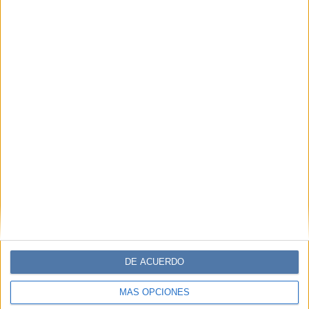
Suscribite ahora
COMPARTÍ ESTA NOTA
EN ESTA NOTA
PERSONALIDAES:
MIRIAM DE PAOLI
MILAGROS KIRPACH
TEMAS:
MENSTRUACIÓN
MENOPAUSIA
ETAPA
CLIMATERIO
BIOGRAFÍA MENSTURAL
NO PAUSA
MENARCA
DE ACUERDO
MIRIAM DE PAOLI Y MILAGROS KIRPACH DE
MÁS OPCIONES
NO PAUSA