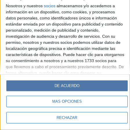
Look
Luz
Mía
Lunateen
Break
BATimes
Nosotros y nuestros
socios
almacenamos y/o accedemos a
información en un dispositivo, como cookies, y procesamos
© Perfil.com 2006-2019 - Todos los derechos reservados
datos personales, como identificadores únicos e información
Registro de Propiedad Intelectual: Nro. 5346433
estándar enviada por un dispositivo para publicidad y contenido
personalizado, medición de publicidad y contenido,
investigación de audiencia y desarrollo de servicios.
Con su
permiso, nosotros y nuestros socios podemos utilizar datos de
localización geográfica precisa e identificación mediante las
características de dispositivos. Puede hacer clic para otorgarnos
su consentimiento a nosotros y a nuestros 1733 socios para
que llevemos a cabo el procesamiento previamente descrito. De
forma alternativa, puede hacer clic para denegar su
consentimiento o acceder a información más detallada y
cambiar sus preferencias antes de otorgar su consentimiento.
DE ACUERDO
Tenga en cuenta que algún procesamiento de sus datos
personales puede no requerir de su consentimiento, pero usted
MÁS OPCIONES
tiene el derecho de rechazar tal procesamiento. Sus
preferencias se aplicarán solo a este sitio web. Puede cambiar
sus preferencias o retirar su consentimiento en cualquier
RECHAZAR
momento volviendo a este sitio y haciendo clic en el botón
"Privacidad" en la parte inferior de la página web.