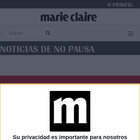
Saturday 8 de August de 2026
NOTICIAS DE NO PAUSA
Diario Perfil
Caras
Noticias
Fortuna
Hombre
Weekend
Parabrisas
Supercampo
Su privacidad es importante para nosotros