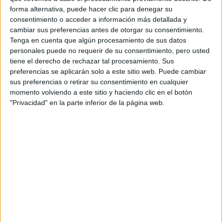
forma alternativa, puede hacer clic para denegar su
ENCUENTRO
NACIONAL DE
consentimiento o acceder a información más detallada y
MUJERES: CÓMO SE
cambiar sus preferencias antes de otorgar su consentimiento.
GESTÓ ESTE HECHO
Tenga en cuenta que algún procesamiento de sus datos
ÚNICO EN EL MUNDO
personales puede no requerir de su consentimiento, pero usted
tiene el derecho de rechazar tal procesamiento. Sus
PIEL MADURA:
preferencias se aplicarán solo a este sitio web. Puede cambiar
CLAVES DE MAKE UP
sus preferencias o retirar su consentimiento en cualquier
PARA POTENCIAR LA
momento volviendo a este sitio y haciendo clic en el botón
APARIENCIA DEL
"Privacidad" en la parte inferior de la página web.
ROSTRO
5 PELÍCULAS PARA
INSPIRARTE Y
DECORAR TU CASA
TAMBIÉN TE PUEDE INTERESAR: ¿EXISTE