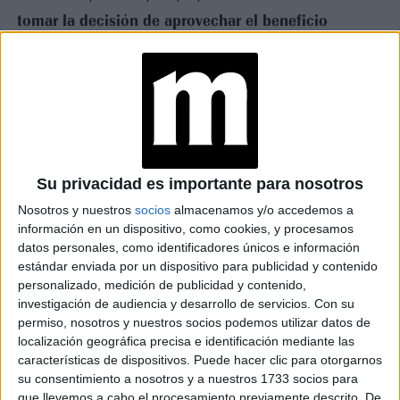
tomar la decisión de aprovechar el beneficio
completo
, porque no estamos acostumbrados a una
da miedo pensar que
licencia tan larga, y a veces hasta
uno se aleja del trabajo por seis meses
. Pero tengo
que agradecer a mi jefa y a mis compañeros que me
ayudaron a tomar la decisión y me apoyaron, además de
asumir la mayoría de las tareas que realizo para que yo
Su privacidad es importante para nosotros
pueda disfrutar de mi licencia sin tener que estar pensando
Nosotros y nuestros
socios
almacenamos y/o accedemos a
Los últimos días antes del nacimiento
en el trabajo.
información en un dispositivo, como cookies, y procesamos
de Helenita fueron más intensos que los habituales
datos personales, como identificadores únicos e información
porque tenía que dejar todo lo más ordenado posible y
estándar enviada por un dispositivo para publicidad y contenido
personalizado, medición de publicidad y contenido,
armar el listado de mis contactos para que cuando mis
investigación de audiencia y desarrollo de servicios.
Con su
compañeros tuvieran que hacer mi trabajo, les fuera lo más
permiso, nosotros y nuestros socios podemos utilizar datos de
sencillo posible.
localización geográfica precisa e identificación mediante las
características de dispositivos. Puede hacer clic para otorgarnos
su consentimiento a nosotros y a nuestros 1733 socios para
TAMBIÉN TE PUEDE INTERESAR
que llevemos a cabo el procesamiento previamente descrito. De