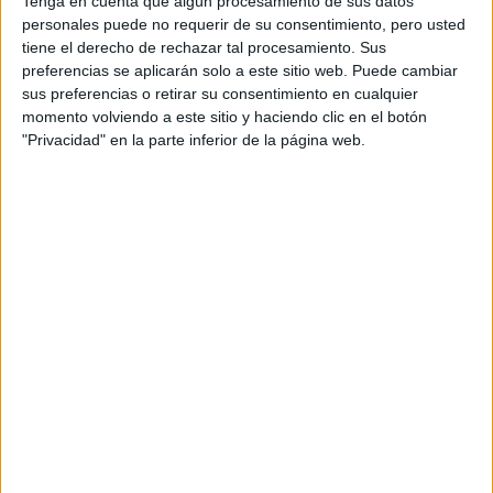
Tenga en cuenta que algún procesamiento de sus datos
personales puede no requerir de su consentimiento, pero usted
tiene el derecho de rechazar tal procesamiento. Sus
Accedé a los beneficios para suscriptores
preferencias se aplicarán solo a este sitio web. Puede cambiar
sus preferencias o retirar su consentimiento en cualquier
Contenidos exclusivos
momento volviendo a este sitio y haciendo clic en el botón
"Privacidad" en la parte inferior de la página web.
Sorteos
Descuentos en publicaciones
Participación en los eventos organizados por
Editorial Perfil.
Suscribite ahora
COMPARTÍ ESTA NOTA
EN ESTA NOTA