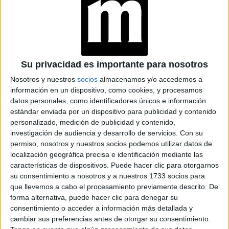
PODCAST FEMINISTAS QUE TENÉS QUE
ESCUCHAR
Los distintos talleres que se sumaron y cómo fue esa
Su privacidad es importante para nosotros
cambió la realidad de miles de
construcción que
Nosotros y nuestros
socios
almacenamos y/o accedemos a
mujeres que por primera vez pudieron contar lo que
información en un dispositivo, como cookies, y procesamos
datos personales, como identificadores únicos e información
les pasaba
y encontrar un refugio. El ciclo contará con
estándar enviada por un dispositivo para publicidad y contenido
diferentes entrevistas y la música de Eruca Sativa, Lucy
personalizado, medición de publicidad y contenido,
Patané, Corina Lawrance, Miss Bolivia y Chocolate Remix
investigación de audiencia y desarrollo de servicios.
Con su
permiso, nosotros y nuestros socios podemos utilizar datos de
GALERÍA DE IMÁGENES
localización geográfica precisa e identificación mediante las
características de dispositivos. Puede hacer clic para otorgarnos
su consentimiento a nosotros y a nuestros 1733 socios para
que llevemos a cabo el procesamiento previamente descrito. De
forma alternativa, puede hacer clic para denegar su
consentimiento o acceder a información más detallada y
cambiar sus preferencias antes de otorgar su consentimiento.