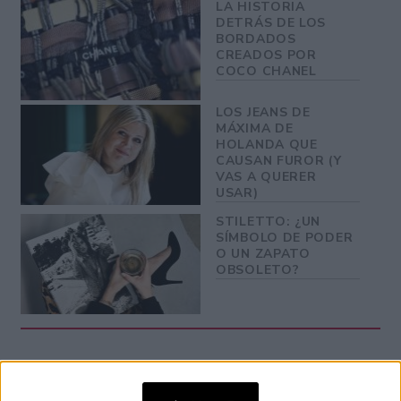
LA HISTORIA
DETRÁS DE LOS
BORDADOS
CREADOS POR
COCO CHANEL
LOS JEANS DE
MÁXIMA DE
HOLANDA QUE
CAUSAN FUROR (Y
VAS A QUERER
USAR)
STILETTO: ¿UN
SÍMBOLO DE PODER
O UN ZAPATO
OBSOLETO?
TAMBIÉN TE PUEDE INTERESAR: 6