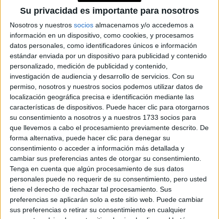
YATAITY DEL
Su privacidad es importante para nosotros
PARAGUAY: EL
PROYECTO TEXTIL
Nosotros y nuestros
socios
almacenamos y/o accedemos a
QUE RESCATA EL
información en un dispositivo, como cookies, y procesamos
RITO DEL ANGELITO
Y LA MEMORIA
datos personales, como identificadores únicos e información
COLECTIVA
estándar enviada por un dispositivo para publicidad y contenido
personalizado, medición de publicidad y contenido,
investigación de audiencia y desarrollo de servicios.
Con su
FAKE NEWS E
permiso, nosotros y nuestros socios podemos utilizar datos de
INTELIGENCIA
ARTIFICIAL: POR
localización geográfica precisa e identificación mediante las
QUÉ YA NO
características de dispositivos. Puede hacer clic para otorgarnos
SABEMOS QUÉ ES
su consentimiento a nosotros y a nuestros 1733 socios para
REAL EN REDES
que llevemos a cabo el procesamiento previamente descrito. De
forma alternativa, puede hacer clic para denegar su
consentimiento o acceder a información más detallada y
cambiar sus preferencias antes de otorgar su consentimiento.
Por su parte, Harry ha asegurado que: “a medida que nos
Tenga en cuenta que algún procesamiento de sus datos
acercamos al mes de noviembre, es vital que rechacemos
personales puede no requerir de su consentimiento, pero usted
tiene el derecho de rechazar tal procesamiento. Sus
el discurso del odio, la desinformación y la negatividad que
preferencias se aplicarán solo a este sitio web. Puede cambiar
llega online. Lo que consumimos, a lo que nos exponemos
sus preferencias o retirar su consentimiento en cualquier
y con lo que nos comprometemos online tiene un efecto