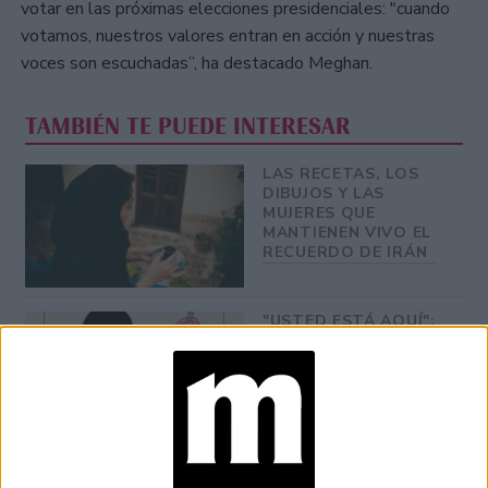
votar en las próximas elecciones presidenciales: "cuando
votamos, nuestros valores entran en acción y nuestras
voces son escuchadas”, ha destacado Meghan.
TAMBIÉN TE PUEDE INTERESAR
LAS RECETAS, LOS
DIBUJOS Y LAS
MUJERES QUE
MANTIENEN VIVO EL
RECUERDO DE IRÁN
"USTED ESTÁ AQUÍ":
EL INGRESO
PROMEDIO DE LA
MUJER ARGENTINA
EN UN 44% MENOR
QUE EL DE LOS
HOMBRES