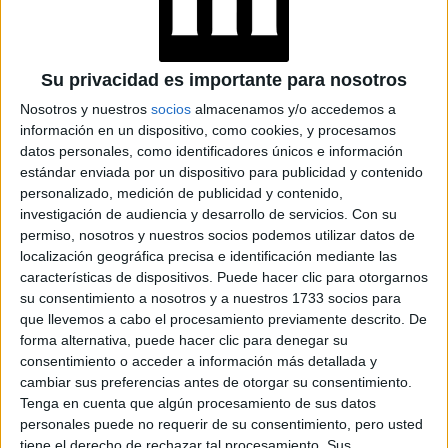
FAKE NEWS E
INTELIGENCIA
ARTIFICIAL: POR
QUÉ YA NO
Su privacidad es importante para nosotros
SABEMOS QUÉ ES
REAL EN REDES
Nosotros y nuestros
socios
almacenamos y/o accedemos a
información en un dispositivo, como cookies, y procesamos
datos personales, como identificadores únicos e información
estándar enviada por un dispositivo para publicidad y contenido
personalizado, medición de publicidad y contenido,
TAMBIÉN TE PUEDE INTERESAR: EN
investigación de audiencia y desarrollo de servicios.
Con su
FOTOS: CÓMO DEBERÍAN REPRESENTARSE
permiso, nosotros y nuestros socios podemos utilizar datos de
LAS MUJERES EN LOS MEDIOS Y
localización geográfica precisa e identificación mediante las
CAMPAÑAS PUBLICITARIAS
características de dispositivos. Puede hacer clic para otorgarnos
su consentimiento a nosotros y a nuestros 1733 socios para
que llevemos a cabo el procesamiento previamente descrito. De
forma alternativa, puede hacer clic para denegar su
Cómo participar
consentimiento o acceder a información más detallada y
cambiar sus preferencias antes de otorgar su consentimiento.
Tenga en cuenta que algún procesamiento de sus datos
8 mujeres
Por ahora el programa ya tiene
referentes
personales puede no requerir de su consentimiento, pero usted
Valeria Sieyra
confirmadas, entre ellas: la astrónoma
, la
tiene el derecho de rechazar tal procesamiento. Sus