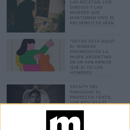
LAS RECETAS, LOS
DIBUJOS Y LAS
MUJERES QUE
MANTIENEN VIVO EL
RECUERDO DE IRÁN
"USTED ESTÁ AQUÍ":
EL INGRESO
PROMEDIO DE LA
MUJER ARGENTINA
EN UN 44% MENOR
QUE EL DE LOS
HOMBRES
YATAITY DEL
PARAGUAY: EL
PROYECTO TEXTIL
QUE RESCATA EL
RITO DEL ANGELITO
Y LA MEMORIA
COLECTIVA