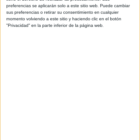
Melanie Tobal
publicista y comunicadora
, la científica
preferencias se aplicarán solo a este sitio web. Puede cambiar
sus preferencias o retirar su consentimiento en cualquier
Evgenia Alechine
Agustina O’Donell
, la jueza
, la
momento volviendo a este sitio y haciendo clic en el botón
Daniela Suárez Tomé
Martina
filósofa
y la periodista
"Privacidad" en la parte inferior de la página web.
Rua
.
formular
A lo largo de cada encuentro, las chicas podrán
preguntas
, así como también grabar la charla en video. A
una ilustración de
lo último, se podrán llevar además
ellas mismas proyectadas al futuro,
hecha por una
ilustradora. Para postularse o postular a alguien solo hay
ingresar
aquí
y llenar el formulario.
que