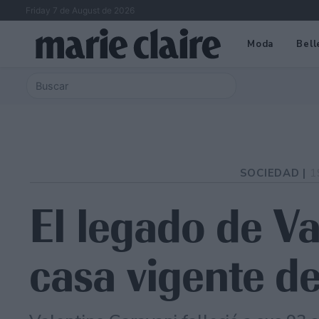
Friday 7 de August de 2026
Moda
Bell
SOCIEDAD |
1
El legado de V
casa vigente de