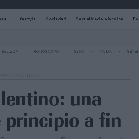
eza
Lifestyle
Sociedad
Sexualidad y vínculos
Fo
BELLEZA
HORÓSCOPO
SEXO
MODA
GÉNE
9-01-2026 15:55
alentino: una
 principio a fin