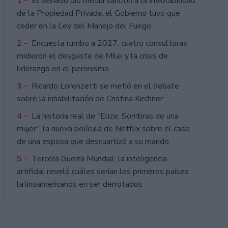
1 -
El Senado dio media sanción a la Inviolabilidad
de la Propiedad Privada: el Gobierno tuvo que
ceder en la Ley del Manejo del Fuego
2 -
Encuesta rumbo a 2027: cuatro consultoras
midieron el desgaste de Milei y la crisis de
liderazgo en el peronismo
3 -
Ricardo Lorenzetti se metió en el debate
sobre la inhabilitación de Cristina Kirchner
4 -
La historia real de "Elize: Sombras de una
mujer", la nueva película de Netflix sobre el caso
de una esposa que descuartizó a su marido
5 -
Tercera Guerra Mundial: la inteligencia
artificial reveló cuáles serían los primeros países
latinoamericanos en ser derrotados