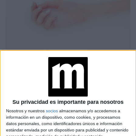
primer y un
Podés pensarlo como un híbrido entre un
iluminador
cuidado para
, pero con beneficios extra de
fortalecer y proteger la uña
. Un buen ejemplo es la
Su privacidad es importante para nosotros
Kure Bazaar
línea de
, que acaba de lanzar tres nuevos
Nosotros y nuestros
socios
almacenamos y/o accedemos a
Rose, Beige y Blanc
Nail Illuminators
en tonos
. Todos
información en un dispositivo, como cookies, y procesamos
datos personales, como identificadores únicos e información
micro-iluminadores ópticos
están formulados con
,
estándar enviada por un dispositivo para publicidad y contenido
extracto de limón
aceite de ricino
vitamina E
,
y
,