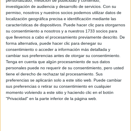
personalizado, medición de publicidad y contenido,
investigación de audiencia y desarrollo de servicios.
Con su
opacas, dañadas o
ideales para devolverle vida a uñas
permiso, nosotros y nuestros socios podemos utilizar datos de
con manchas
pulido al
. La leve capa de color aporta
localización geográfica precisa e identificación mediante las
instante
.
características de dispositivos. Puede hacer clic para otorgarnos
su consentimiento a nosotros y a nuestros 1733 socios para
que llevemos a cabo el procesamiento previamente descrito. De
Rose Veil
Leighton Denny
Otra opción es
, de
, que le da
forma alternativa, puede hacer clic para denegar su
brillo rosado luminoso
a las uñas un
gracias a los
consentimiento o acceder a información más detallada y
cambiar sus preferencias antes de otorgar su consentimiento.
sutiles reflejos dorados
tus uñas,
. En otras palabras:
Tenga en cuenta que algún procesamiento de sus datos
pero mejor
. “Las
uñas nude
estilo francés nunca pasan de
personales puede no requerir de su consentimiento, pero usted
tiene el derecho de rechazar tal procesamiento. Sus
moda, pero Rose Veil les da un aire renovado”, dice Denny,
preferencias se aplicarán solo a este sitio web. Puede cambiar
brillo dorado suave
fundador y experto en uñas. “Ese
sus preferencias o retirar su consentimiento en cualquier
prolijas,
suma un plus: hace que las uñas se vean
momento volviendo a este sitio y haciendo clic en el botón
"Privacidad" en la parte inferior de la página web.
saludables y elevadas
”.
TAMBIÉN TE PUEDE INTERESAR
TENDENCIA NAILS: