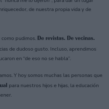
el
“nunca me lo dijeron”
, para dar un lugar
nriquecedor, de nuestra propia vida y de
d
De revistas. De vecinas.
como pudimos.
cias de dudoso gusto. Incluso, aprendimos
ducaron en “de eso no se habla”.
camos. Y hoy somos muchas las personas que
xual
para nuestros hijos e hijas, la educación
tener.