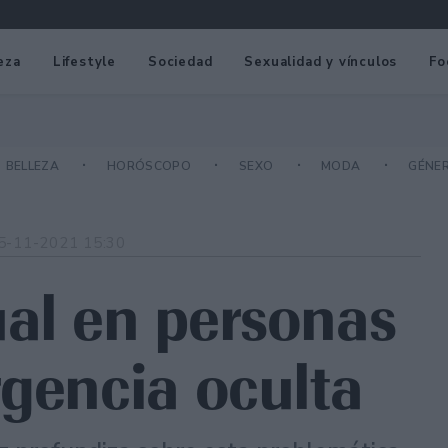
eza
Lifestyle
Sociedad
Sexualidad y vínculos
Fo
BELLEZA
HORÓSCOPO
SEXO
MODA
GÉNE
5-11-2021 15:30
al en personas
rgencia oculta