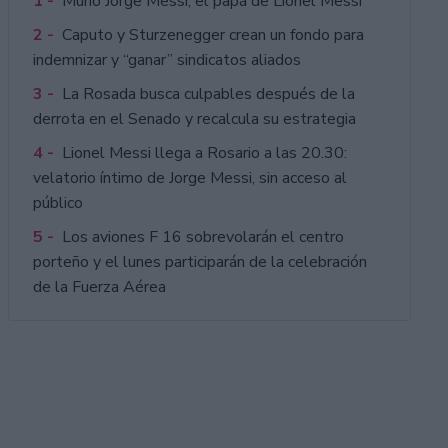
1 -
Murió Jorge Messi, el papá de Lionel Messi
2 -
Caputo y Sturzenegger crean un fondo para
indemnizar y “ganar” sindicatos aliados
3 -
La Rosada busca culpables después de la
derrota en el Senado y recalcula su estrategia
4 -
Lionel Messi llega a Rosario a las 20.30:
velatorio íntimo de Jorge Messi, sin acceso al
público
5 -
Los aviones F 16 sobrevolarán el centro
porteño y el lunes participarán de la celebración
de la Fuerza Aérea