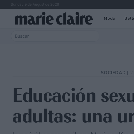
Sunday 9 de August de 2026
Moda
Bell
SOCIEDAD |
2
Educación sexu
adultas: una u