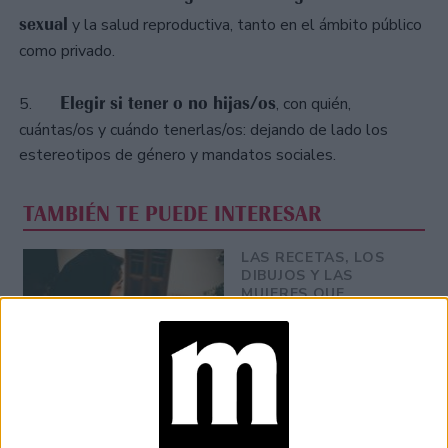
sexual
y la salud reproductiva, tanto en el ámbito público
como privado.
Elegir si tener o no hijas/os
5.
, con quién,
cuántas/os y cuándo tenerlas/os: dejando de lado los
estereotipos de género y mandatos sociales.
TAMBIÉN TE PUEDE INTERESAR
LAS RECETAS, LOS
DIBUJOS Y LAS
MUJERES QUE
MANTIENEN VIVO EL
RECUERDO DE IRÁN
"USTED ESTÁ AQUÍ":
EL INGRESO
PROMEDIO DE LA
MUJER ARGENTINA