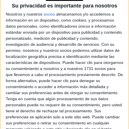
EN UN 44% MENOR
Su privacidad es importante para nosotros
QUE EL DE LOS
Nosotros y nuestros
socios
almacenamos y/o accedemos a
HOMBRES
información en un dispositivo, como cookies, y procesamos
datos personales, como identificadores únicos e información
YATAITY DEL
estándar enviada por un dispositivo para publicidad y contenido
PARAGUAY: EL
personalizado, medición de publicidad y contenido,
PROYECTO TEXTIL
QUE RESCATA EL
investigación de audiencia y desarrollo de servicios.
Con su
RITO DEL ANGELITO
permiso, nosotros y nuestros socios podemos utilizar datos de
Y LA MEMORIA
localización geográfica precisa e identificación mediante las
COLECTIVA
características de dispositivos. Puede hacer clic para otorgarnos
su consentimiento a nosotros y a nuestros 1731 socios para
FAKE NEWS E
que llevemos a cabo el procesamiento previamente descrito. De
INTELIGENCIA
forma alternativa, puede hacer clic para denegar su
ARTIFICIAL: POR
consentimiento o acceder a información más detallada y
QUÉ YA NO
cambiar sus preferencias antes de otorgar su consentimiento.
SABEMOS QUÉ ES
Tenga en cuenta que algún procesamiento de sus datos
REAL EN REDES
personales puede no requerir de su consentimiento, pero usted
tiene el derecho de rechazar tal procesamiento. Sus
preferencias se aplicarán solo a este sitio web. Puede cambiar
sus preferencias o retirar su consentimiento en cualquier
métodos anticonceptivos de
6. Elegir y recibir