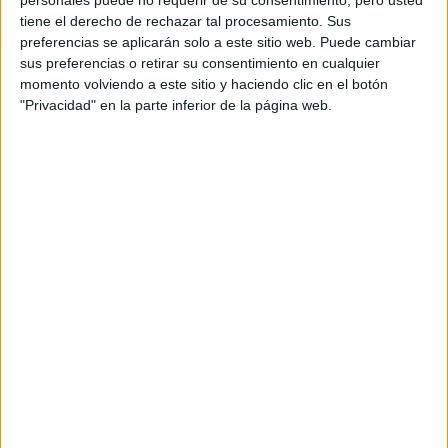
personales puede no requerir de su consentimiento, pero usted
tiene el derecho de rechazar tal procesamiento. Sus
preferencias se aplicarán solo a este sitio web. Puede cambiar
sus preferencias o retirar su consentimiento en cualquier
momento volviendo a este sitio y haciendo clic en el botón
MÁS DE 500 PERSONAS FIRMARON UNA SOLICITADA EN LA QUE LE
"Privacidad" en la parte inferior de la página web.
PIDEN AL PRESIDENTE QUE DE MANERA URGENTE APRUEBE LA
INTERRUPCIÓN LEGAL DEL EMBARAZO
39.025
"Según las últimas estadísticas oficiales,
mujeres y niñas
ingresaron en hospitales por
complicaciones de salud
abortos en
relacionadas con
un solo año
"
, explica la solicitada que agrega también
se realizan 54 abortos por
que aproximadamente
hora
.
16 por ciento tenía entre 10 y 19 años
"El
, y esta es
apenas una fracción del total de personas gestantes
afectadas"
, continúa la solicitada sobre las cifras