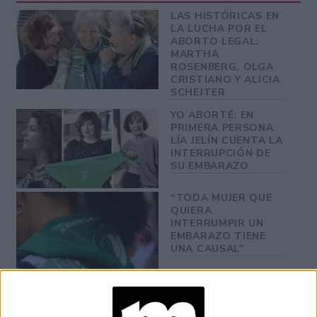
LAS HISTÓRICAS EN
LA LUCHA POR EL
ABORTO LEGAL:
MARTHA
ROSENBERG, OLGA
CRISTIANO Y ALICIA
SCHEJTER
YO ABORTÉ: EN
PRIMERA PERSONA
LÍA JELÍN CUENTA LA
INTERRUPCIÓN DE
SU EMBARAZO
“TODA MUJER QUE
QUIERA
INTERRUMPIR UN
EMBARAZO TIENE
UNA CAUSAL”
En el día de ayer más de 500 personas firmaron una