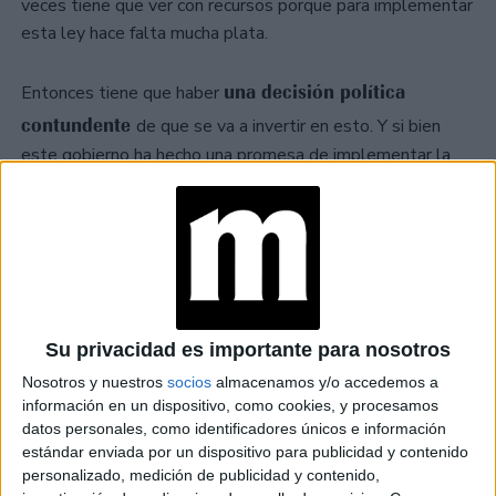
veces tiene que ver con recursos porque para implementar
esta ley hace falta mucha plata.
una decisión política
Entonces tiene que haber
contundente
de que se va a invertir en esto. Y si bien
este gobierno ha hecho una promesa de implementar la
Ley, no lo estamos viendo, es verdad que es muy reciente,
pero vamos a ver si es cierto.
Su privacidad es importante para nosotros
Nosotros y nuestros
socios
almacenamos y/o accedemos a
información en un dispositivo, como cookies, y procesamos
datos personales, como identificadores únicos e información
estándar enviada por un dispositivo para publicidad y contenido
personalizado, medición de publicidad y contenido,