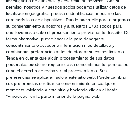
investigación de audiencia y desarrollo de servicios.
Con su
BELSKI LUCHA POR LOS DERECHOS DE LAS MUJERES DESDE HACE
permiso, nosotros y nuestros socios podemos utilizar datos de
MUCHÍSIMOS AÑOS
localización geográfica precisa e identificación mediante las
características de dispositivos. Puede hacer clic para otorgarnos
la implementación de la Ley significa liberar
Porque
su consentimiento a nosotros y a nuestros 1733 socios para
presupuesto
para que tanto a nivel local como provincial
que llevemos a cabo el procesamiento previamente descrito. De
forma alternativa, puede hacer clic para denegar su
se pueda implementar lo que la ley establece. Porque
consentimiento o acceder a información más detallada y
también puede ser una promesa de buenas intenciones
cambiar sus preferencias antes de otorgar su consentimiento.
pero si el poder ejecutivo no hace un decreto y le pone
Tenga en cuenta que algún procesamiento de sus datos
dinero, no tiene ningún sentido.
personales puede no requerir de su consentimiento, pero usted
tiene el derecho de rechazar tal procesamiento. Sus
preferencias se aplicarán solo a este sitio web. Puede cambiar
En lo que va del año alrededor de 70 mujeres
sus preferencias o retirar su consentimiento en cualquier
fueron víctimas de femicidio, ¿Hay una posibilidad
momento volviendo a este sitio y haciendo clic en el botón
"Privacidad" en la parte inferior de la página web.
de qué se recrudezcan los asesinatos por cuestiones
de género?
cuantos más derechos tenemos las mujeres
Creo que
evidentemente genera algo en la sociedad
. Los
femicidios existieron siempre pero es cierto que mientras