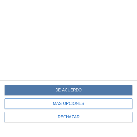
Accedé a los beneficios para suscriptores
Contenidos exclusivos
Sorteos
Descuentos en publicaciones
Participación en los eventos organizados por
Editorial Perfil.
Suscribite ahora
DE ACUERDO
COMPARTÍ ESTA NOTA
MÁS OPCIONES
RECHAZAR
EN ESTA NOTA
PERSONALIDAES:
MARIELA BELSKI