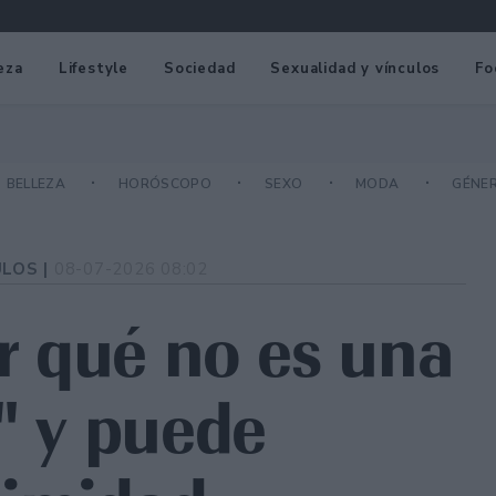
eza
Lifestyle
Sociedad
Sexualidad y vínculos
Fo
BELLEZA
HORÓSCOPO
SEXO
MODA
GÉNE
ULOS |
08-07-2026 08:02
or qué no es una
" y puede