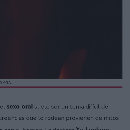
O ORAL.
sexo oral
 el
suele ser un tema difícil de
creencias que lo rodean provienen de mitos
Xu Lanfang
 con el tiempo. La doctora
,