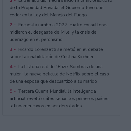
1 -
El Senado dio media sanción a la Inviolabilidad
de la Propiedad Privada: el Gobierno tuvo que
ceder en la Ley del Manejo del Fuego
2 -
Encuesta rumbo a 2027: cuatro consultoras
midieron el desgaste de Milei y la crisis de
liderazgo en el peronismo
3 -
Ricardo Lorenzetti se metió en el debate
sobre la inhabilitación de Cristina Kirchner
4 -
La historia real de "Elize: Sombras de una
mujer", la nueva película de Netflix sobre el caso
de una esposa que descuartizó a su marido
5 -
Tercera Guerra Mundial: la inteligencia
artificial reveló cuáles serían los primeros países
latinoamericanos en ser derrotados