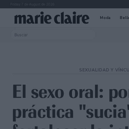
Friday 7 de August de 2026
Moda
Bell
SEXUALIDAD Y VÍNC
El sexo oral: p
práctica "sucia