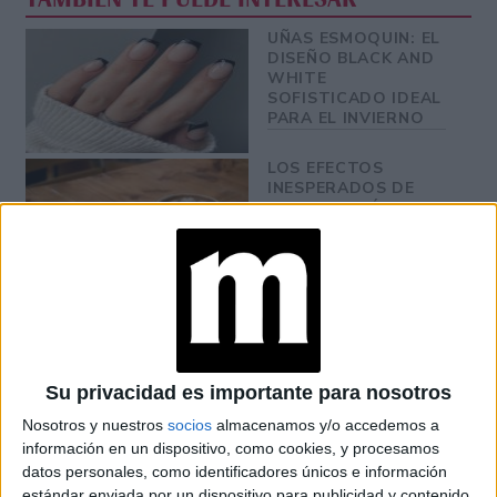
UÑAS ESMOQUIN: EL
DISEÑO BLACK AND
WHITE
SOFISTICADO IDEAL
PARA EL INVIERNO
LOS EFECTOS
INESPERADOS DE
TOMAR CAFÉ EN
AYUNAS: MÁS QUE
UN ESTÍMULO
MATUTINO
CUIDADO DE UÑAS:
CUÁNDO SE DEBEN
CORTAR O LIMAR,
ESTO DICEN LOS
EXPERTOS
Su privacidad es importante para nosotros
Nosotros y nuestros
socios
almacenamos y/o accedemos a
información en un dispositivo, como cookies, y procesamos
datos personales, como identificadores únicos e información
estándar enviada por un dispositivo para publicidad y contenido