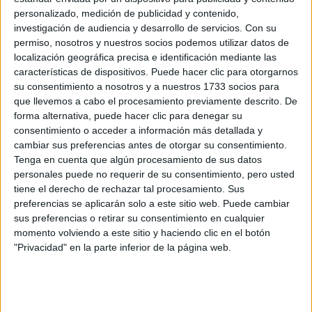
personalizado, medición de publicidad y contenido,
investigación de audiencia y desarrollo de servicios.
Con su
permiso, nosotros y nuestros socios podemos utilizar datos de
localización geográfica precisa e identificación mediante las
características de dispositivos. Puede hacer clic para otorgarnos
su consentimiento a nosotros y a nuestros 1733 socios para
que llevemos a cabo el procesamiento previamente descrito. De
forma alternativa, puede hacer clic para denegar su
consentimiento o acceder a información más detallada y
cambiar sus preferencias antes de otorgar su consentimiento.
Tenga en cuenta que algún procesamiento de sus datos
personales puede no requerir de su consentimiento, pero usted
tiene el derecho de rechazar tal procesamiento. Sus
preferencias se aplicarán solo a este sitio web. Puede cambiar
Podes jugar con tonos claros, blancos y negros en
sus preferencias o retirar su consentimiento en cualquier
momento volviendo a este sitio y haciendo clic en el botón
cualquier forma que desees, pero si se es principiante en
"Privacidad" en la parte inferior de la página web.
realizar tus propias uñas podes buscar algo mas siempre y
elegir una manicura francesa común, para darle el toque
puedes darle una fina línea negra o puntos.