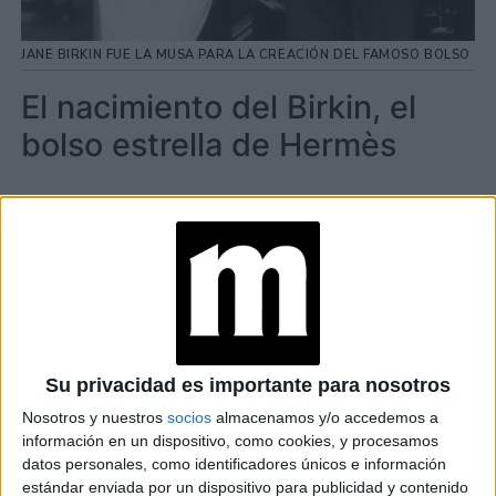
JANE BIRKIN FUE LA MUSA PARA LA CREACIÓN DEL FAMOSO BOLSO
El nacimiento del Birkin, el
bolso estrella de Hermès
TAMBIÉN TE PUEDE INTERESAR
ZOE SALDANA,
PROTAGONISTA DE
LIONESS
(PARAMOUNT+): “MI
DESEO ES QUE NOS
UNAMOS COMO
COMUNIDADES
Su privacidad es importante para nosotros
LATINAS”
Nosotros y nuestros
socios
almacenamos y/o accedemos a
información en un dispositivo, como cookies, y procesamos
CONOCÉ A ESTAS
datos personales, como identificadores únicos e información
CINCO MUJERES
estándar enviada por un dispositivo para publicidad y contenido
LATINAS QUE