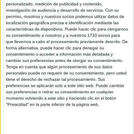
TRANSFORMAN LA
personalizado, medición de publicidad y contenido,
MODA DE LA
investigación de audiencia y desarrollo de servicios.
Con su
REGIÓN
permiso, nosotros y nuestros socios podemos utilizar datos de
localización geográfica precisa e identificación mediante las
características de dispositivos. Puede hacer clic para otorgarnos
LA CASA DE LA
ARTISTA PARISINA
su consentimiento a nosotros y a nuestros 1733 socios para
ALEX PANDEV: UN
que llevemos a cabo el procesamiento previamente descrito. De
REFUGIO CREATIVO
forma alternativa, puede hacer clic para denegar su
EN PERMANENTE
consentimiento o acceder a información más detallada y
TRANSFORMACIÓN
cambiar sus preferencias antes de otorgar su consentimiento.
Tenga en cuenta que algún procesamiento de sus datos
ALEJANDRA
personales puede no requerir de su consentimiento, pero usted
NAUGHTON,
tiene el derecho de rechazar tal procesamiento. Sus
ECONOMISTA Y
preferencias se aplicarán solo a este sitio web. Puede cambiar
AUTORA: “NADIE
sus preferencias o retirar su consentimiento en cualquier
ROMPE SOLA EL
TECHO DE CRISTAL”
momento volviendo a este sitio y haciendo clic en el botón
"Privacidad" en la parte inferior de la página web.
Esta pieza de moda, hoy en el centro del reclamo de
PETA, nació en 1984 en un vuelo de París a Londres. En