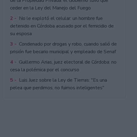
de la Propiedad Privada: el Gobierno tuvo que
ceder en la Ley del Manejo del Fuego
2 -
No le explotó el celular: un hombre fue
detenido en Córdoba acusado por el femicidio de
su esposa
3 -
Condenado por drogas y robo, cuando salió de
prisión fue becario municipal y empleado de Senaf
4 -
Guillermo Arias, juez electoral de Córdoba: no
cesa la polémica por el concurso
5 -
Luis Juez sobre la Ley de Tierras: "Es una
pelea que perdimos, no fuimos inteligentes"