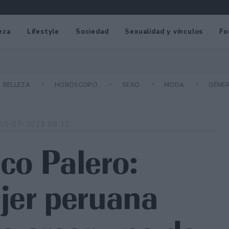
eza
Lifestyle
Sociedad
Sexualidad y vínculos
Fo
BELLEZA
HORÓSCOPO
SEXO
MODA
GÉNE
05-07-2023 08:12
co Palero:
jer peruana