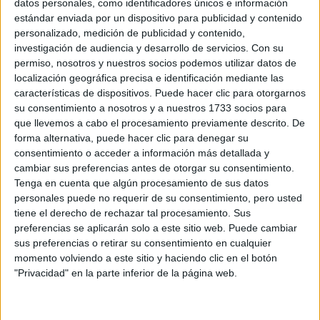
datos personales, como identificadores únicos e información
ESTOS DULCES QUE
estándar enviada por un dispositivo para publicidad y contenido
SON TENDENCIA
personalizado, medición de publicidad y contenido,
investigación de audiencia y desarrollo de servicios.
Con su
permiso, nosotros y nuestros socios podemos utilizar datos de
localización geográfica precisa e identificación mediante las
características de dispositivos. Puede hacer clic para otorgarnos
“Es un concepto que vamos construyendo y transformando
su consentimiento a nosotros y a nuestros 1733 socios para
todos los días. A decir verdad no estaba segura de qué iba
que llevemos a cabo el procesamiento previamente descrito. De
Oli antes de abrirlo.
a ser
Solamente pensé en un
forma alternativa, puede hacer clic para denegar su
espacio donde pueda ser libre para buscar mi propia
consentimiento o acceder a información más detallada y
cambiar sus preferencias antes de otorgar su consentimiento.
identidad y donde pueda trabajar como si fuera una
Tenga en cuenta que algún procesamiento de sus datos
especie de laboratorio culinario”, detalla, quien tuvo de
personales puede no requerir de su consentimiento, pero usted
referentes en la cocina a su tío Pablo -quien falleció a sus
tiene el derecho de rechazar tal procesamiento. Sus
,Fernando
4 años, pero su mamá le contó todo sobre él-
preferencias se aplicarán solo a este sitio web. Puede cambiar
sus preferencias o retirar su consentimiento en cualquier
Trocca, Narda Lepes, Germán Torres, Francisco
momento volviendo a este sitio y haciendo clic en el botón
Seubert y Carolina Ferpozz
i.
"Privacidad" en la parte inferior de la página web.
La chica pájaro
-su alter ego, que nació como apodo en