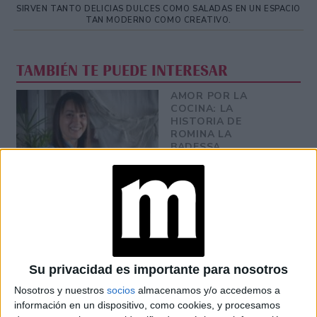
SIRVEN TANTO DELICIAS DULCES COMO SALADAS EN UN ESPACIO
TAN MODERNO COMO CREATIVO.
TAMBIÉN TE PUEDE INTERESAR
AMOR POR LA
COCINA: LA
HISTORIA DE
ROMINA LA
BADESSA,
CREADORA DE LA
ABADESSA
PASTELERÍA
PASCUAS: OPCIONES
DE CHOCOLATE
PREMIUM Y ALTA
PASTELERÍA PARA
REGALAR
Su privacidad es importante para nosotros
Nosotros y nuestros
socios
almacenamos y/o accedemos a
PASTELERÍA
JAPONESA: TODOS
información en un dispositivo, como cookies, y procesamos
LOS SECRETOS DE