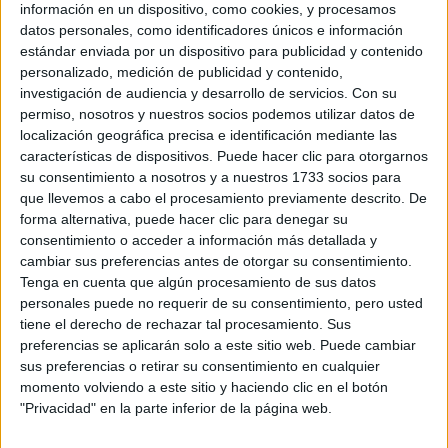
información en un dispositivo, como cookies, y procesamos
LA CASA DE LA
datos personales, como identificadores únicos e información
ARTISTA PARISINA
ALEX PANDEV: UN
estándar enviada por un dispositivo para publicidad y contenido
REFUGIO CREATIVO
personalizado, medición de publicidad y contenido,
EN PERMANENTE
investigación de audiencia y desarrollo de servicios.
Con su
TRANSFORMACIÓN
permiso, nosotros y nuestros socios podemos utilizar datos de
localización geográfica precisa e identificación mediante las
ALEJANDRA
características de dispositivos. Puede hacer clic para otorgarnos
NAUGHTON,
su consentimiento a nosotros y a nuestros 1733 socios para
ECONOMISTA Y
que llevemos a cabo el procesamiento previamente descrito. De
AUTORA: “NADIE
forma alternativa, puede hacer clic para denegar su
ROMPE SOLA EL
consentimiento o acceder a información más detallada y
TECHO DE CRISTAL”
cambiar sus preferencias antes de otorgar su consentimiento.
Tenga en cuenta que algún procesamiento de sus datos
personales puede no requerir de su consentimiento, pero usted
tiene el derecho de rechazar tal procesamiento. Sus
Se trata de un pantalón de jean oscuro, un suéter azul con
preferencias se aplicarán solo a este sitio web. Puede cambiar
detalles rojos y un tapado de pana en las mismas
sus preferencias o retirar su consentimiento en cualquier
tonalidades. El accesorio que le da el toque fresco es el
momento volviendo a este sitio y haciendo clic en el botón
lazo que sumó al cuello, junto con su melena lacia y
"Privacidad" en la parte inferior de la página web.
suelta, espectacularmente brillante.