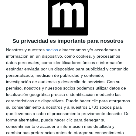
cara después de quitarme el EPI (traje de protección)
TAMBIÉN TE PUEDE INTERESAR
ZOE SALDANA,
Su privacidad es importante para nosotros
PROTAGONISTA DE
LIONESS
Nosotros y nuestros
socios
almacenamos y/o accedemos a
(PARAMOUNT+): “MI
información en un dispositivo, como cookies, y procesamos
DESEO ES QUE NOS
datos personales, como identificadores únicos e información
UNAMOS COMO
estándar enviada por un dispositivo para publicidad y contenido
COMUNIDADES
LATINAS”
personalizado, medición de publicidad y contenido,
investigación de audiencia y desarrollo de servicios.
Con su
permiso, nosotros y nuestros socios podemos utilizar datos de
CONOCÉ A ESTAS
localización geográfica precisa e identificación mediante las
CINCO MUJERES
LATINAS QUE
características de dispositivos. Puede hacer clic para otorgarnos
TRANSFORMAN LA
su consentimiento a nosotros y a nuestros 1733 socios para
MODA DE LA
que llevemos a cabo el procesamiento previamente descrito. De
REGIÓN
forma alternativa, puede hacer clic para denegar su
consentimiento o acceder a información más detallada y
LA CASA DE LA
cambiar sus preferencias antes de otorgar su consentimiento.