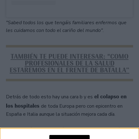
"Sabed todos los que tengáis familiares enfermos que
les cuidamos con todo el cariño del mundo"
.
TAMBIÉN TE PUEDE INTERESAR: "COMO
PROFESIONALES DE LA SALUD
ESTAREMOS EN EL FRENTE DE BATALLA”
el colapso en
Detrás de todo esto hay una cara b y es
los hospitales
de toda Europa pero con epicentro en
España e Italia aunque la situación mejora cada día.
Una situación que denunció Madame de Rosa a través de
una historia de Instagram en la que manifestó:
"Esta es mi