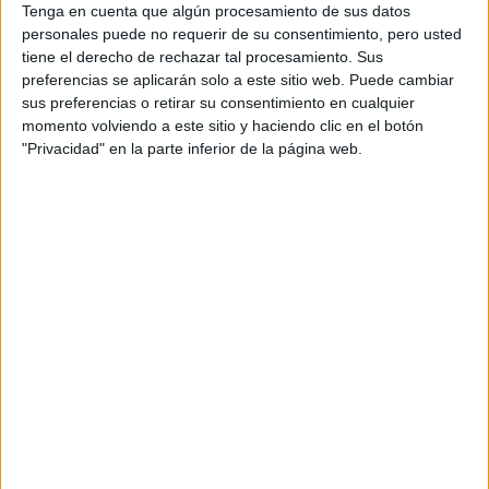
ARTISTA PARISINA
Tenga en cuenta que algún procesamiento de sus datos
ALEX PANDEV: UN
personales puede no requerir de su consentimiento, pero usted
REFUGIO CREATIVO
tiene el derecho de rechazar tal procesamiento. Sus
EN PERMANENTE
preferencias se aplicarán solo a este sitio web. Puede cambiar
TRANSFORMACIÓN
sus preferencias o retirar su consentimiento en cualquier
momento volviendo a este sitio y haciendo clic en el botón
ALEJANDRA
"Privacidad" en la parte inferior de la página web.
NAUGHTON,
ECONOMISTA Y
AUTORA: “NADIE
ROMPE SOLA EL
TECHO DE CRISTAL”
Solo disponemos de uno por turno
y eso quiere decir
que solo puedo entrar una vez a las habitaciones que me
adjudican.
en un turno de 7 horas
Es imposible
entrar una única
vez y muchas veces tenemos que entrar desprotegidos.