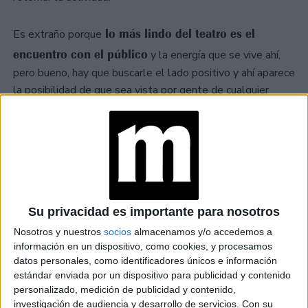
lo más lindo del teatro es el
Es extraño porque
encuentro con el público
y la energía que se vive ahí,
pero bueno, hay que buscarle el lado positivo y ahí aparece
la posibilidad de que sea vista por gente de cualquier
parte del mundo. Yo tengo la suerte de tener seguidores
en muchos países diferentes y en ese sentido es algo
bueno. Es una forma de mantenernos cerca.
TAMBIÉN TE PUEDE INTERESAR: CARLA
Su privacidad es importante para nosotros
PETERSON: “SI NO NOS DAMOS UNA
MANO ENTRE TODOS, NO HAY SALIDA
Nosotros y nuestros
socios
almacenamos y/o accedemos a
POSIBLE DE ESTA PANDEMIA”
información en un dispositivo, como cookies, y procesamos
datos personales, como identificadores únicos e información
estándar enviada por un dispositivo para publicidad y contenido
personalizado, medición de publicidad y contenido,
-¿Te queda algo de tiempo libre entre clases,
investigación de audiencia y desarrollo de servicios.
Con su