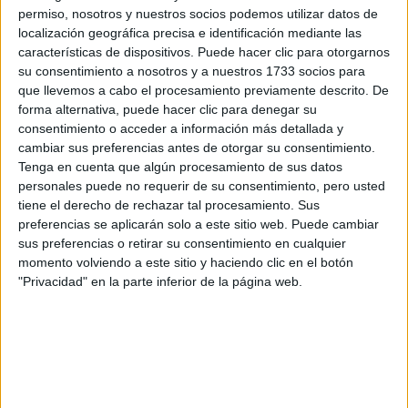
permiso, nosotros y nuestros socios podemos utilizar datos de
ensayos y demás?
localización geográfica precisa e identificación mediante las
características de dispositivos. Puede hacer clic para otorgarnos
-Sí, sobre todo el fin de semana. Ahí aprovecho para ver a
su consentimiento a nosotros y a nuestros 1733 socios para
mi novio, salir a correr, juntarme con alguna amiga en la
que llevemos a cabo el procesamiento previamente descrito. De
forma alternativa, puede hacer clic para denegar su
plaza. Está bueno ver series y películas, pero llega un
consentimiento o acceder a información más detallada y
necesito el contacto humano
momento en que
, aunque
cambiar sus preferencias antes de otorgar su consentimiento.
sea con distancia y barbijos mediante.
Tenga en cuenta que algún procesamiento de sus datos
personales puede no requerir de su consentimiento, pero usted
tiene el derecho de rechazar tal procesamiento. Sus
-¿Qué series viste en este tiempo?
preferencias se aplicarán solo a este sitio web. Puede cambiar
sus preferencias o retirar su consentimiento en cualquier
The
-La mejor de todas las que vi hasta ahora:
momento volviendo a este sitio y haciendo clic en el botón
"Privacidad" en la parte inferior de la página web.
Handmaid’s Tale.
La descubrí en cuarentena y es
realmente brillante. Por el libro, la fotografía, el elenco….
Es espectacular.
TAMBIÉN TE PUEDE INTERESAR