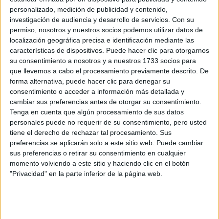
personalizado, medición de publicidad y contenido,
amada, apoyada y protegida. Aunque su squad se ve poco
investigación de audiencia y desarrollo de servicios.
Con su
diferente a como era en el paso, los amigos cercanos la
permiso, nosotros y nuestros socios podemos utilizar datos de
están ayudando en este proceso. Además su misión es
localización geográfica precisa e identificación mediante las
utilizar las redes sociales para establecer un ejemplo
características de dispositivos. Puede hacer clic para otorgarnos
positivo y ser alguien que inspire y para demostrarlo
su consentimiento a nosotros y a nuestros 1733 socios para
que llevemos a cabo el procesamiento previamente descrito. De
podemos solamente entrar a las redes de Selena para
forma alternativa, puede hacer clic para denegar su
comprobarlo.
consentimiento o acceder a información más detallada y
cambiar sus preferencias antes de otorgar su consentimiento.
Tenga en cuenta que algún procesamiento de sus datos
personales puede no requerir de su consentimiento, pero usted
tiene el derecho de rechazar tal procesamiento. Sus
preferencias se aplicarán solo a este sitio web. Puede cambiar
sus preferencias o retirar su consentimiento en cualquier
momento volviendo a este sitio y haciendo clic en el botón
"Privacidad" en la parte inferior de la página web.