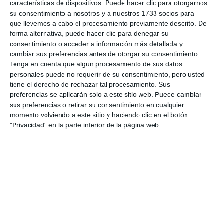
DE LILY-ROSE DEPP
características de dispositivos. Puede hacer clic para otorgarnos
DE CANNES
su consentimiento a nosotros y a nuestros 1733 socios para
que llevemos a cabo el procesamiento previamente descrito. De
forma alternativa, puede hacer clic para denegar su
LOS 5 LOOKS DE
consentimiento o acceder a información más detallada y
CANNES QUE
cambiar sus preferencias antes de otorgar su consentimiento.
BRILLARON CON
Tenga en cuenta que algún procesamiento de sus datos
SUS ESTRELLAS
personales puede no requerir de su consentimiento, pero usted
tiene el derecho de rechazar tal procesamiento. Sus
preferencias se aplicarán solo a este sitio web. Puede cambiar
sus preferencias o retirar su consentimiento en cualquier
momento volviendo a este sitio y haciendo clic en el botón
"Privacidad" en la parte inferior de la página web.
at Redacción Marie Claire
GALERÍA DE IMÁGENES