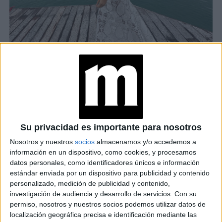
ZARA NAIRA BRILLÓ EN LA CROISETTE.
Su privacidad es importante para nosotros
TAMBIÉN TE PUEDE INTERESAR
Nosotros y nuestros
socios
almacenamos y/o accedemos a
ESTILO ARGENTINO
información en un dispositivo, como cookies, y procesamos
EN CANNES: LOS
datos personales, como identificadores únicos e información
LOOKS DE ZAIRA
estándar enviada por un dispositivo para publicidad y contenido
NARA EN EL
FESTIVAL DE CINE
personalizado, medición de publicidad y contenido,
investigación de audiencia y desarrollo de servicios.
Con su
permiso, nosotros y nuestros socios podemos utilizar datos de
MAKE UP: CÓMO
CONSEGUIR EL LOOK
localización geográfica precisa e identificación mediante las