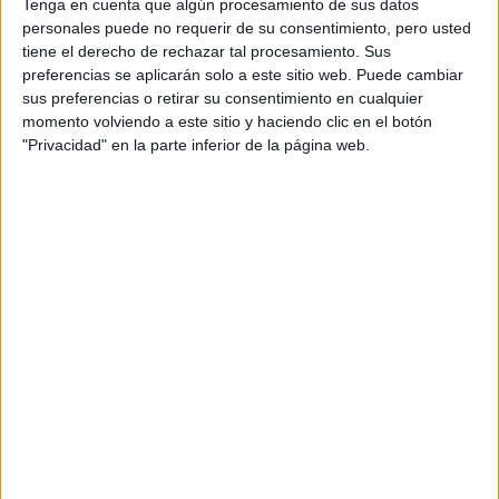
MUCHO MÁS
Tenga en cuenta que algún procesamiento de sus datos
personales puede no requerir de su consentimiento, pero usted
VIRGINIE VIARD
tiene el derecho de rechazar tal procesamiento. Sus
CIERRA PFW CON
preferencias se aplicarán solo a este sitio web. Puede cambiar
UNA PROPUESTA
sus preferencias o retirar su consentimiento en cualquier
INSPIRADA EN
momento volviendo a este sitio y haciendo clic en el botón
DISEÑOS DE COCO
"Privacidad" en la parte inferior de la página web.
CHANEL DE LOS 60
Las transparencias y los géneros de encaje vuelven a
caminar por la pasarela. Desde su aparición en versiones
pasadas, esta tendencia parece quedarse y convertirse en
el nuevo atemporal.
4.MAXI DRESS