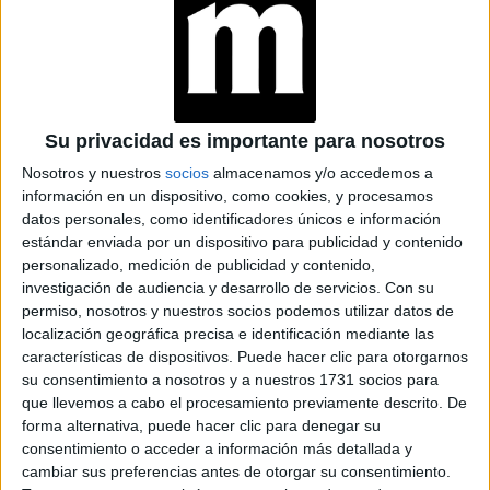
Su privacidad es importante para nosotros
TREND ALERT: 5 TENDENCIAS DE LA SEMANA DE LA MODA DE
Nosotros y nuestros
socios
almacenamos y/o accedemos a
PARÍS
información en un dispositivo, como cookies, y procesamos
datos personales, como identificadores únicos e información
TAMBIÉN TE PUEDE INTERESAR
estándar enviada por un dispositivo para publicidad y contenido
personalizado, medición de publicidad y contenido,
CHANEL CONQUISTA
investigación de audiencia y desarrollo de servicios.
Con su
EL PARIS FASHION
permiso, nosotros y nuestros socios podemos utilizar datos de
WEEK CON SU
localización geográfica precisa e identificación mediante las
INSPIRACIÓN EN "LA
características de dispositivos. Puede hacer clic para otorgarnos
CAMELIA"
su consentimiento a nosotros y a nuestros 1731 socios para
que llevemos a cabo el procesamiento previamente descrito. De
PARIS FASHION
forma alternativa, puede hacer clic para denegar su
WEEK: HOMENAJE A
consentimiento o acceder a información más detallada y
RABANNE, LO MÁS
OSCURO DE DIOR Y
cambiar sus preferencias antes de otorgar su consentimiento.