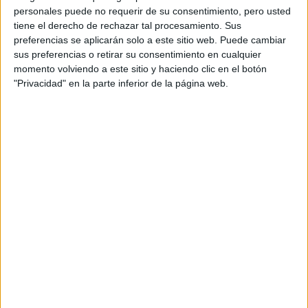
LA ESTILISTA DE
personales puede no requerir de su consentimiento, pero usted
BEYONCÉ QUE
tiene el derecho de rechazar tal procesamiento. Sus
CONQUISTA PARÍS
preferencias se aplicarán solo a este sitio web. Puede cambiar
CON SU VISIÓN
ARTÍSTICA
sus preferencias o retirar su consentimiento en cualquier
momento volviendo a este sitio y haciendo clic en el botón
TE ENSEÑAMOS 6
"Privacidad" en la parte inferior de la página web.
TRUCOS DE MODA
PARA VESTIR BIEN
EN 5 MINUTOS
SI SOS BAJITA
ESTOS TRUCOS DE
ESTILO SON PARA
VOS
el estilismo es un trabajo que lleva
Para esta dupla,
un proceso
y debe centrarse no solo en las tendencias,