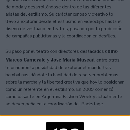
de moda y desarrollándose dentro de las diferentes
aristas del estilismo. Su carácter curioso y creativo lo
llevó a explorar desde el estilismo en videoclips hasta el
diseño de vestuario en teatros, pasando por la producción
de campañas publicitarias y la coordinación en desfiles.
como
Su paso por el teatro con directores destacados
Marcos Carnevale y José María Muscar
i, entre otros,
le brindaron la posibilidad de explorar el mundo tras
bambalinas, dándole la habilidad de resolver problemas
sobre la marcha y la libertad creativa que hoy lo posicionan
como un referente en el estilismo. En 2009 comenzó
como pasante en Argentina Fashion Week y actualmente
se desempeña en la coordinación del Backstage.
Mariana García Navarro empezó en el mundo de la moda
modelando para las principales marcas del país, siendo