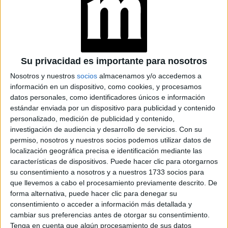
protagonista de diferentes editoriales del momento. Con
Mariana se desarrolló en el estilismo y la
el tiempo,
producción de moda,
coordinando el Backstage de
Argentina Fashion Week. Además, tiene su propia cátedra
“García Navarro” y dicta la materia “Producción de Modas
Su privacidad es importante para nosotros
2” en la Universidad de Palermo. La personalidad de
Nosotros y nuestros
socios
almacenamos y/o accedemos a
Mariana la posiciona como la más organizada de la dupla.
información en un dispositivo, como cookies, y procesamos
datos personales, como identificadores únicos e información
estándar enviada por un dispositivo para publicidad y contenido
Mariana sostiene que hay varios factores a tener en cuenta
personalizado, medición de publicidad y contenido,
para generar un estilo: “Es importante entender que el
investigación de audiencia y desarrollo de servicios.
Con su
outfit que lleva una persona no es solamente el conjunto
permiso, nosotros y nuestros socios podemos utilizar datos de
de diferentes prendas, es una combinación pensada y
localización geográfica precisa e identificación mediante las
vinculada a su forma de ser. Entonces, lo que vemos es
características de dispositivos. Puede hacer clic para otorgarnos
su consentimiento a nosotros y a nuestros 1733 socios para
una parte de su esencia”.
que llevemos a cabo el procesamiento previamente descrito. De
forma alternativa, puede hacer clic para denegar su
TAMBIÉN TE PUEDE INTERESAR
consentimiento o acceder a información más detallada y
cambiar sus preferencias antes de otorgar su consentimiento.
KAHINA MECHANE:
Tenga en cuenta que algún procesamiento de sus datos