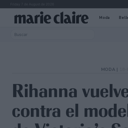
Friday 7 de August de 2026
Moda
Bell
MODA |
18-
Rihanna vuelve
contra el mode