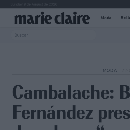
Sunday 9 de August de 2026
Moda
Bell
MODA |
22-
Cambalache: B
Fernández pres