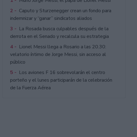
1 -
Murió Jorge Messi, el papá de Lionel Messi
2 -
Caputo y Sturzenegger crean un fondo para
indemnizar y “ganar” sindicatos aliados
3 -
La Rosada busca culpables después de la
derrota en el Senado y recalcula su estrategia
4 -
Lionel Messi llega a Rosario a las 20.30:
velatorio íntimo de Jorge Messi, sin acceso al
público
5 -
Los aviones F 16 sobrevolarán el centro
porteño y el lunes participarán de la celebración
de la Fuerza Aérea