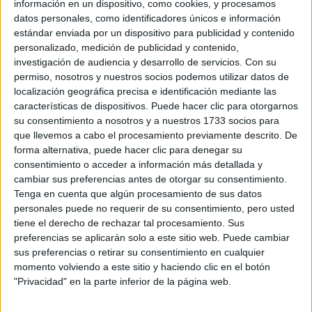
ACAMPANADOS DE
información en un dispositivo, como cookies, y procesamos
REGRESO: IDEAS DE
datos personales, como identificadores únicos e información
LOOKS CON
estándar enviada por un dispositivo para publicidad y contenido
BÁSICOS
personalizado, medición de publicidad y contenido,
investigación de audiencia y desarrollo de servicios.
Con su
permiso, nosotros y nuestros socios podemos utilizar datos de
localización geográfica precisa e identificación mediante las
características de dispositivos. Puede hacer clic para otorgarnos
su nueva
Cada una de las y los diseñadores presentará
su consentimiento a nosotros y a nuestros 1733 socios para
línea según un horario
establecido.
que llevemos a cabo el procesamiento previamente descrito. De
forma alternativa, puede hacer clic para denegar su
consentimiento o acceder a información más detallada y
Al igual que las
semanas de la moda
del mundo,
cambiar sus preferencias antes de otorgar su consentimiento.
Designers
se suma a un proceso que, aunque impulsado
Tenga en cuenta que algún procesamiento de sus datos
democratización fashionista
por la pandemia, crea una
.
personales puede no requerir de su consentimiento, pero usted
tiene el derecho de rechazar tal procesamiento. Sus
preferencias se aplicarán solo a este sitio web. Puede cambiar
sus preferencias o retirar su consentimiento en cualquier
at Redacción Marie Claire
momento volviendo a este sitio y haciendo clic en el botón
"Privacidad" en la parte inferior de la página web.
GALERÍA DE IMÁGENES