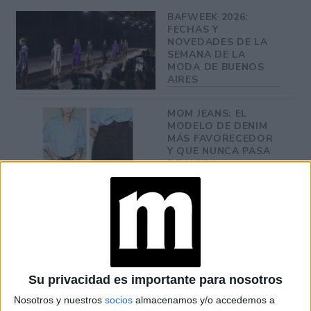
BAFWEEK 2026:
FECHAS Y
NOVEDADES DE LA
SEMANA DE LA
MODA DE BUENOS
AIRES
MOM JEANS: EL
MODELO DE DENIM
MÁS FAVORECEDOR
Y QUE NUNCA PASA
DE MODA
TECNOMODA 2026:
CUANDO LA MODA
ARGENTINA SE
ENCUENTRA CON LA
IA
Su privacidad es importante para nosotros
JEANS
Nosotros y nuestros
socios
almacenamos y/o accedemos a