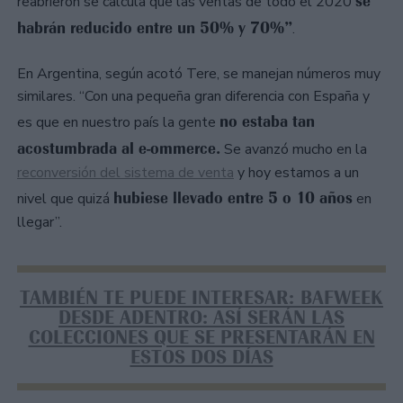
se
reabrieron se calcula que las ventas de todo el 2020
habrán reducido entre un 50% y 70%”
.
En Argentina, según acotó Tere, se manejan números muy
similares. “Con una pequeña gran diferencia con España y
no estaba tan
es que en nuestro país la gente
acostumbrada al e-ommerce.
Se avanzó mucho en la
reconversión del sistema de venta
y hoy estamos a un
hubiese llevado entre 5 o 10 años
nivel que quizá
en
llegar”.
TAMBIÉN TE PUEDE INTERESAR: BAFWEEK
DESDE ADENTRO: ASÍ SERÁN LAS
COLECCIONES QUE SE PRESENTARÁN EN
ESTOS DOS DÍAS