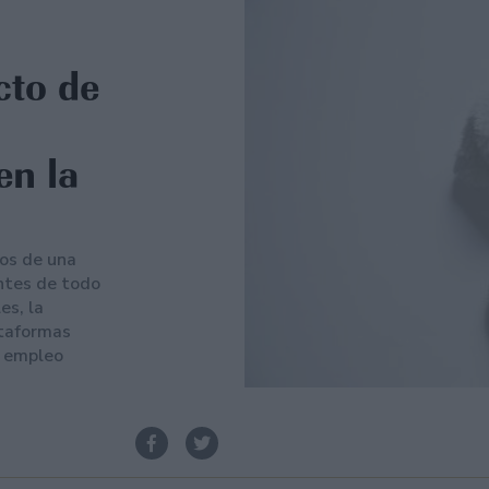
cto de
en la
os de una
ntes de todo
es, la
ataformas
l empleo