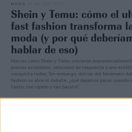
MODA
27-06-2025 07:02
Shein y Temu: cómo el ul
fast fashion transforma l
moda (y por qué debería
hablar de eso)
Marcas como Shein y Temu crecieron exponencialmente
precios accesibles, velocidad de respuesta y una estét
conquista redes. Sin embargo, detrás del fenómeno del
fashion se abre el debate: ¿qué dejamos pasar cuand
tanto, tan rápido y tan barato?