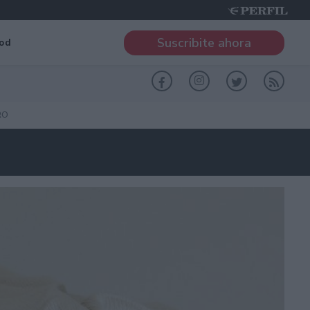
Suscribite ahora
od
RO