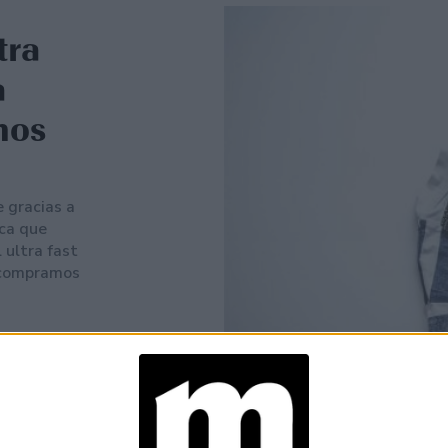
tra
a
mos
 gracias a
ica que
 ultra fast
o compramos