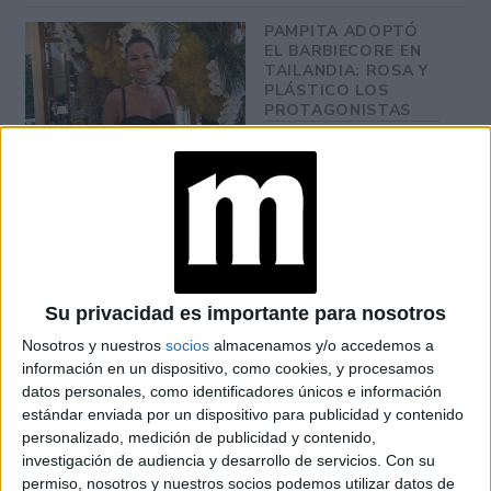
PAMPITA ADOPTÓ
EL BARBIECORE EN
TAILANDIA: ROSA Y
PLÁSTICO LOS
PROTAGONISTAS
TRANSFORMÁ TU
CASA CON ESTILO: 5
DECORACIONES
PARA TU 'BARBIE
DREAMHOUSE'"
Su privacidad es importante para nosotros
Nosotros y nuestros
socios
almacenamos y/o accedemos a
Margot Robbie realizó una gira internacional junto a Ryan
información en un dispositivo, como cookies, y procesamos
datos personales, como identificadores únicos e información
Gosling, quien interpreta a Ken, con el fin de promover la
estándar enviada por un dispositivo para publicidad y contenido
película, que tiene a más de uno a la expectativa.
personalizado, medición de publicidad y contenido,
investigación de audiencia y desarrollo de servicios.
Con su
permiso, nosotros y nuestros socios podemos utilizar datos de