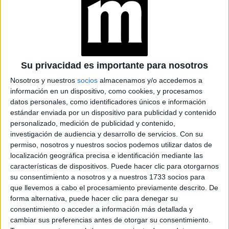
INVIERNO 2026
Su privacidad es importante para nosotros
Si quieres sumar un toque de Barbie también a tu
habitación, una cama en tono rosa puede ser la elección
Nosotros y nuestros
socios
almacenamos y/o accedemos a
información en un dispositivo, como cookies, y procesamos
perfecta. Opta por una cama con un diseño elegante y
datos personales, como identificadores únicos e información
detalles sutiles. Combina la cama rosa con ropa de cama
estándar enviada por un dispositivo para publicidad y contenido
tonos
neutros
en
para crear un equilibrio entre el
personalizado, medición de publicidad y contenido,
romanticismo y la sobriedad, para darle un toque de
investigación de audiencia y desarrollo de servicios.
Con su
permiso, nosotros y nuestros socios podemos utilizar datos de
glamour sin caer en una explosión intensa de rosa.
localización geográfica precisa e identificación mediante las
características de dispositivos. Puede hacer clic para otorgarnos
Espejo
con
marco
rosa
:
su consentimiento a nosotros y a nuestros 1733 socios para
que llevemos a cabo el procesamiento previamente descrito. De
Los espejos son decoraciones versátiles y útiles,toda casa
forma alternativa, puede hacer clic para denegar su
de Barbie tiene uno. Agrega un toque de glamour con un
consentimiento o acceder a información más detallada y
espejo con marco en tono rosa. Puedes inclinarse por un
cambiar sus preferencias antes de otorgar su consentimiento.