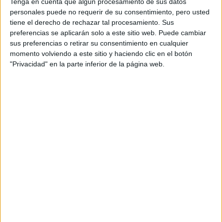
Tenga en cuenta que algún procesamiento de sus datos
diseño
vintage
con detalles ornamentados o por un
personales puede no requerir de su consentimiento, pero usted
espejo moderno con un marco liso en tono rosa suave o
tiene el derecho de rechazar tal procesamiento. Sus
porque no con luces. Ubicalo en un lugar estratégico para
preferencias se aplicarán solo a este sitio web. Puede cambiar
reflejar la luz y ampliar visualmente el espacio. ¡Imagina
sus preferencias o retirar su consentimiento en cualquier
las fotos que te sacaras frente a ese espejo rosa!
momento volviendo a este sitio y haciendo clic en el botón
"Privacidad" en la parte inferior de la página web.
Cuadros
en
color
rosa
: