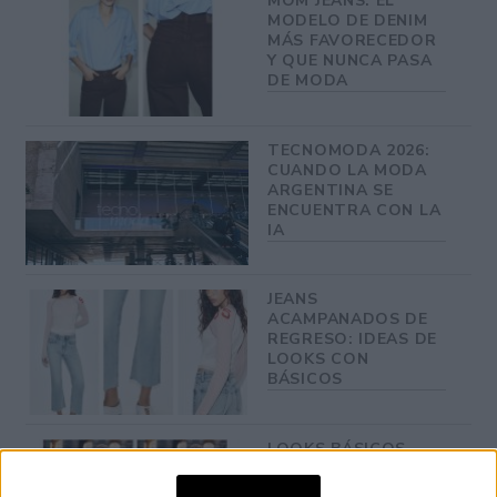
MOM JEANS: EL
MODELO DE DENIM
MÁS FAVORECEDOR
Y QUE NUNCA PASA
DE MODA
TECNOMODA 2026:
CUANDO LA MODA
ARGENTINA SE
ENCUENTRA CON LA
IA
JEANS
ACAMPANADOS DE
REGRESO: IDEAS DE
LOOKS CON
BÁSICOS
LOOKS BÁSICOS
CON JEANS ANCHOS
PARA CERRAR EL