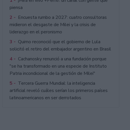
1 -
¡Mirá en vivo +Perfil!: un canal con gente que
piensa
2 -
Encuesta rumbo a 2027: cuatro consultoras
midieron el desgaste de Milei y la crisis de
liderazgo en el peronismo
3 -
Quirno reconoció que el gobierno de Lula
solicitó el retiro del embajador argentino en Brasil
4 -
Cachanosky renunció a una fundación porque
"se ha transformado en una especie de Instituto
Patria incondicional de la gestión de Milei"
5 -
Tercera Guerra Mundial: la inteligencia
artificial reveló cuáles serían los primeros países
latinoamericanos en ser derrotados