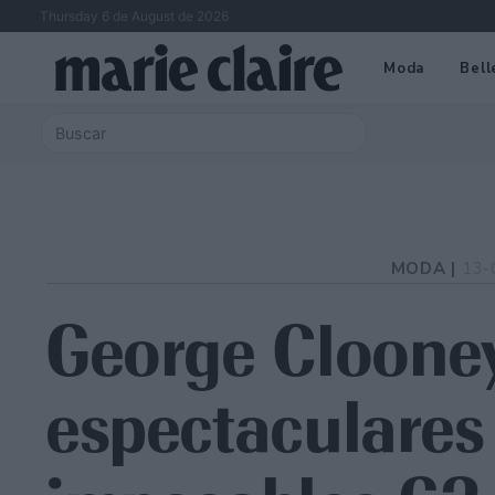
Thursday 6 de August de 2026
Moda
Bell
MODA |
13-
George Clooney
espectaculares 